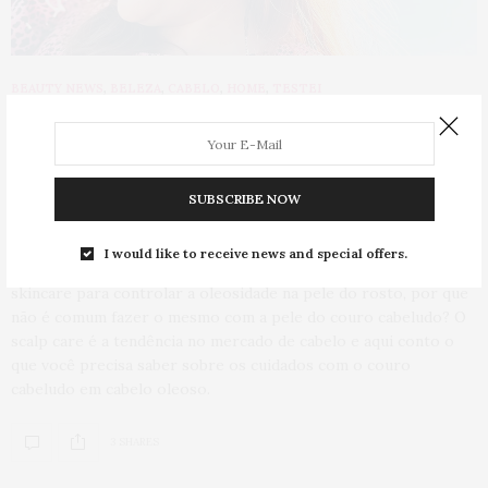
BEAUTY NEWS
,
BELEZA
,
CABELO
,
HOME
,
TESTEI
27 DE SETEMBRO DE 2023
Scalp care para cabelo misto
: como
cuidar do couro cabeludo com raiz
SUBSCRIBE NOW
oleosa
I would like to receive news and special offers.
Se parar pra pensar, faz todo sentido: se existem passos de
skincare para controlar a oleosidade na pele do rosto, por que
não é comum fazer o mesmo com a pele do couro cabeludo? O
scalp care é a tendência no mercado de cabelo e aqui conto o
que você precisa saber sobre os cuidados com o couro
cabeludo em cabelo oleoso.
3 SHARES