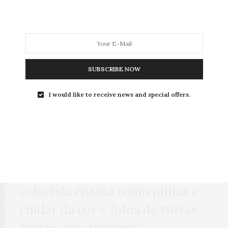
MODA
MODA MASCULINA
BELEZA
SOBRE
SUBSCRIBE NOW
Tag:
TONS DE RUIVOS
I would like to receive news and special offers.
BELEZA
,
HOME
21 DE JULHO DE 2017
Gorda de cabelo vermelho
:
colorista ensina como pintar e
cuidar da cor + fotos de ruivas
lindas para inspirar!