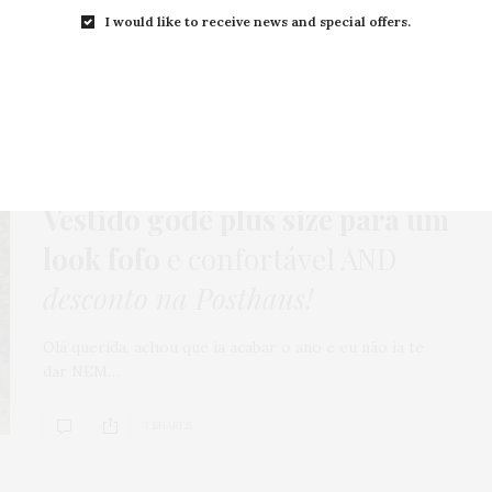
AI MEU CORAÇAUM! ♥ Semana que vem eu vou fazer
I would like to receive news and special offers.
uma viagem de carro para…
0 SHARES
HOME
,
LOOKS
,
PUBLI
,
VESTIDO
22 DE DEZEMBRO DE 2015
Vestido godê plus size para um
look fofo
e confortável AND
desconto na Posthaus!
Olá querida, achou que ia acabar o ano e eu não ia te
dar NEM…
3 SHARES