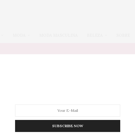
MODA
MODA MASCULINA
BELEZA
SOBRE
Tag:
TONS PASTEL
HOME
,
LOOKS
,
PUBLI
,
VESTIDO
8 DE NOVEMBRO DE 2016
Vestido plus size levinho
de
verão e Chic & Elegante de cara
nova
SUBSCRIBE NOW