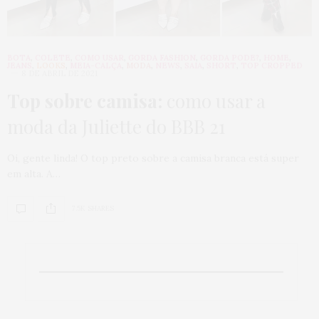
BOTA
,
COLETE
,
COMO USAR
,
GORDA FASHION
,
GORDA PODE?
,
HOME
,
JEANS
,
LOOKS
,
MEIA-CALÇA
,
MODA
,
NEWS
,
SAIA
,
SHORT
,
TOP CROPPED
8 DE ABRIL DE 2021
Top sobre camisa:
como usar a
moda da Juliette do BBB 21
Oi, gente linda! O top preto sobre a camisa branca está super
em alta. A…
7.5K SHARES