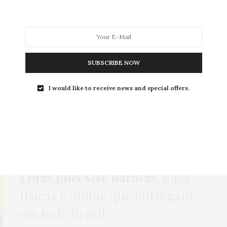
MODA
MODA MASCULINA
BELEZA
SOBRE
SUBSCRIBE NOW
I would like to receive news and special offers.
Tag:
TORRA TORRA
COMPRAS
,
HOME
,
MODA
,
ONLINE
,
PARA IR
,
ROTEIROS
12 DE ABRIL DE 2018
Lojas plus size baratas
: lojas
físicas e online que entregam
em todo Brasil