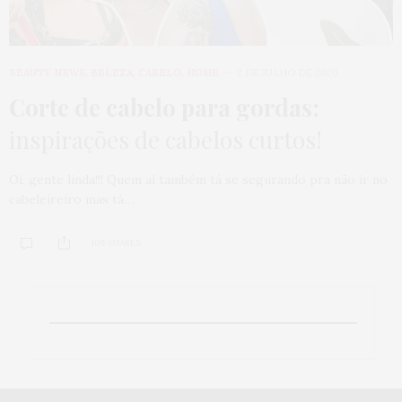
BEAUTY NEWS
,
BELEZA
,
CABELO
,
HOME
2 DE JULHO DE 2020
Corte de cabelo para gordas:
inspirações de cabelos curtos!
Oi, gente linda!!! Quem aí também tá se segurando pra não ir no
cabeleireiro mas tá…
109 SHARES