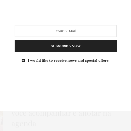
MODA
MODA MASCULINA
BELEZA
SOBRE
SUBSCRIBE NOW
Tag:
TREND PLUS MINAS
I would like to receive news and special offers.
COMPRAS
,
HOME
,
MODA
,
NEWS
,
PARA IR
,
ROTEIROS
1 DE AGOSTO DE 2022
Eventos de moda plus size
pra
você acompanhar e anotar na
agenda