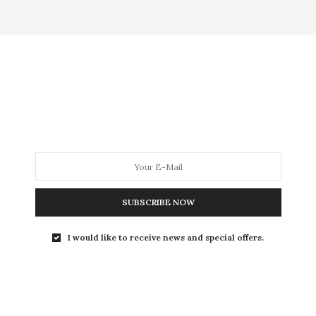
MODA
MODA MASCULINA
BELEZA
SOBRE
ag:
UMECTAÇÃO NOTUR
SUBSCRIBE NOW
BELEZA
,
CABELO
,
HOME
,
PUBLI
,
TESTEI
I would like to receive news and special offers.
27 DE DEZEMBRO DE 2019
TOP 3:
Meus queridinhos de
cabelo em 2019