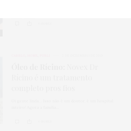
Oi, gente linda!!! O ano já está acabando e DEOS como
passou rápido esse 2019.…
0 SHARES
CABELO
,
HOME
,
PUBLI
2 DE DEZEMBRO DE 2019
Óleo de Rícino:
Novex Dr
Rícino é um tratamento
completo pros fios
Oi gente linda… Isso não é um doutor, é um hospital
inteiro! Agora a familia…
0 SHARES