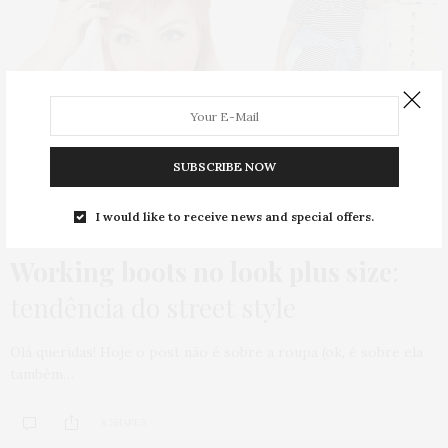
SUBSCRIBE NOW
I would like to receive news and special offers.
BOTA
,
CAMISETA
,
HOME
,
LOOKS
30 DE MARÇO DE 2016
Working boots no look plus size
:
tendência do street style
Olá queridas! Hoje o post não é sobre a roupa (ok, é sobre ela
também…
8 SHARES