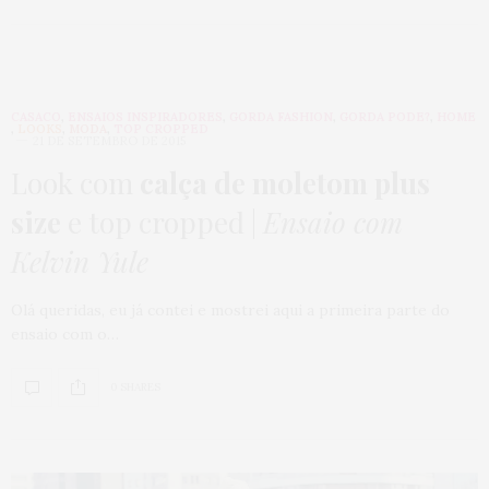
CASACO
,
ENSAIOS INSPIRADORES
,
GORDA FASHION
,
GORDA PODE?
,
HOME
,
LOOKS
,
MODA
,
TOP CROPPED
21 DE SETEMBRO DE 2015
Look com
calça de moletom plus
size
e top cropped |
Ensaio com
Kelvin Yule
Olá queridas, eu já contei e mostrei aqui a primeira parte do
ensaio com o…
0 SHARES