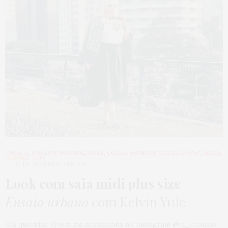
CASACO
,
ENSAIOS INSPIRADORES
,
GORDA FASHION
,
GORDA PODE?
,
HOME
,
LOOKS
,
SAIA
16 DE SETEMBRO DE 2015
Look com saia midi plus size
|
Ensaio urbano
com Kelvin Yule
Olá queridas! Quem me acompanha no Instagram @ju_romano