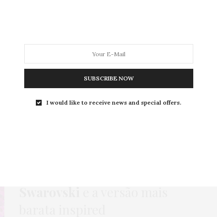
MODA
MODA MASCULINA
BELEZA
SOBRE
SUBSCRIBE NOW
Tag:
VERSÃO BARATA
I would like to receive news and special offers.
COMPRAS
,
HOME
,
MODA
,
NEWS
,
ONLINE
,
POLÊMICA
,
ROUBE O LOOK
4 DE JULHO DE 2023
Dupes:
anel Dulcis da
Swarovski
e a versão mais
barata inspired