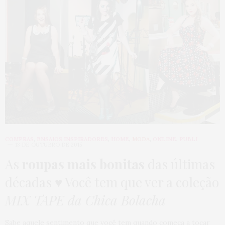
COMPRAS
,
ENSAIOS INSPIRADORES
,
HOME
,
MODA
,
ONLINE
,
PUBLI
13 DE OUTUBRO DE 2015
As
roupas mais bonitas
das últimas
décadas ♥ Você tem que ver a coleção
MIX TAPE da Chica Bolacha
Sabe aquele sentimento que você tem quando começa a tocar