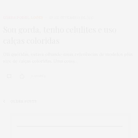
GORDA PODE?
,
LOOKS
28 DE SETEMBRO DE 2013
Sou gorda, tenho celulites e uso
calças coloridas
Olá queridas, estava olhando umas referências de modelos plus
size de calças coloridas. Uma coisa…
0 SHARES
OLDER POSTS