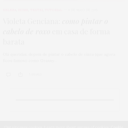
BELEZA
,
HOME
,
TESTEI
,
TUTORIAL
6 DE MAIO DE 2015
Violeta Genciana:
como pintar o
cabelo de roxo
em casa de forma
barata
Olá queridas, depois de pintar o cabelo de cinza (que agora
ficou famoso como Granny…
5 SHARES
Our site uses cookies. Learn more about our use of cookies:
Cookie