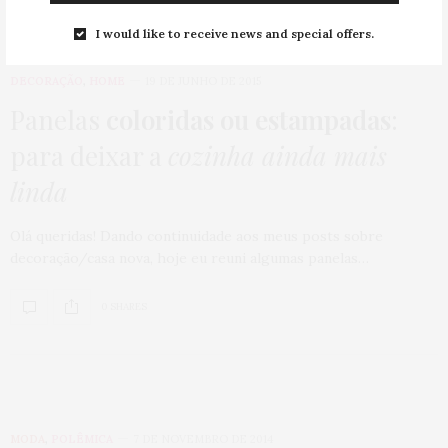
I would like to receive news and special offers.
DECORAÇÃO
,
HOME
19 DE JUNHO DE 2015
Panelas
coloridas ou estampadas
:
para deixar a
cozinha ainda mais
linda
Olá queridas! Dando continuidade aos meus posts sobre
decoração/casa nova, hoje eu reuni algumas panelas…
0 SHARES
MODA
,
POLÊMICA
7 DE NOVEMBRO DE 2014