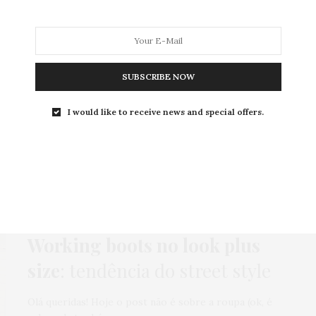
SUBSCRIBE NOW
MODA
MODA MASCULINA
BELEZA
SOBRE
I would like to receive news and special offers.
Tag:
YELLOW BOOTS
BOTA
,
CAMISETA
,
HOME
,
LOOKS
30 DE MARÇO DE 2016
Working boots no look plus
size
: tendência do street style
Olá queridas! Hoje o post não é sobre a roupa (ok, é