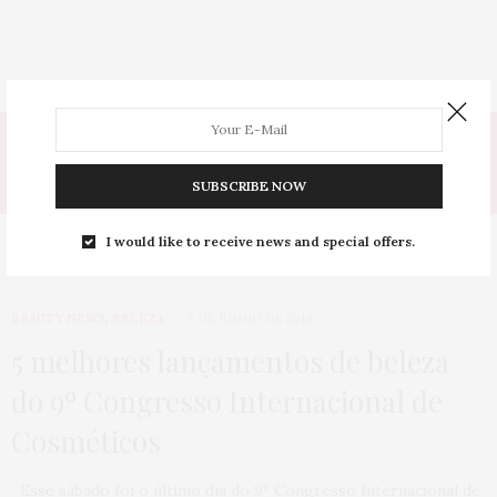
Tag:
ZIOM
SUBSCRIBE NOW
I would like to receive news and special offers.
BEAUTY NEWS
,
BELEZA
9 DE JUNHO DE 2014
5 melhores lançamentos de beleza
do 9º Congresso Internacional de
Cosméticos
Esse sábado foi o último dia do 9º Congresso Internacional de