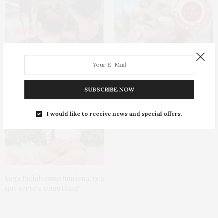
Penteados para treinar:
5
Skin cycling:
como fazer a
ideias pra variar o coque de
skincare perfeita em apenas 4
todo dia
passos
SUBSCRIBE NOW
I would like to receive news and special offers.
Yoga facial:
como funciona, pra
que serve e como fazer