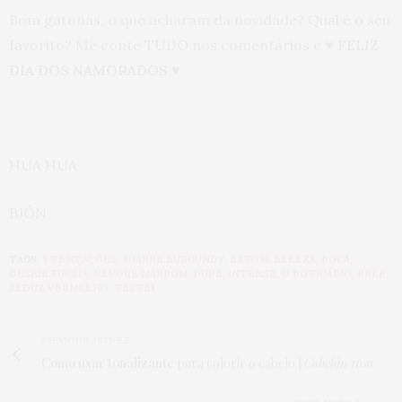
Bom gatonas, o que acharam da novidade? Qual é o seu
favorito? Me conte TUDO nos comentários e
♥ FELIZ
DIA DOS NAMORADOS
♥
HUA HUA
BJÓN
TAGS:
7 TENTAÇÕES
,
AGARRE BURGUNDY
,
BATOM
,
BELEZA
,
BOCA
,
DESEJE FUCSIA
,
DEVORE MARROM
,
DUPE
,
INTENSE
,
O BOTICÁRIO
,
PELE
,
SEDUZ VERMELHO
,
TESTEI
PREVIOUS ARTICLE
Como usar tonalizante
para colorir o cabelo |
Cabelón rosa