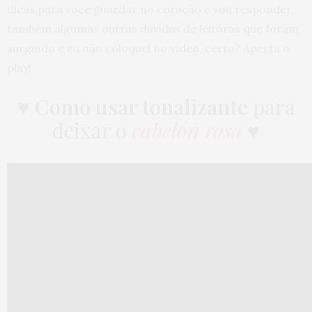
dicas para você guardar no coração e vou responder
também algumas outras dúvidas de leitoras que foram
surgindo e eu não coloquei no vídeo, certo? Aperta o
play!
♥
Como usar tonalizante
para
deixar o
cabelón rosa
♥