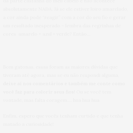
da parte castanha do meu cabelo e não acontece
absolutamente NADA. Já se ele estiver loiro amarelado,
a cor ainda pode “reagir” com a cor do seu fio e gerar
um resultado inesperado – lembra das regrinhas de
cores amarelo + azul = verde? Então…
Bom gatonas, essas foram as maiores dúvidas que
tiveram até agora, mas se eu não respondi alguma,
deixe aí nos comentários e também me conte como
você faz para colorir seus fios!
Ou se você tem
vontade, mas falta coragem…. hua hua hua
Enfim, espero que vocês tenham curtido e que tenha
matado a curiosidade!