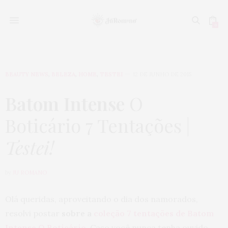
0
BEAUTY NEWS
,
BELEZA
,
HOME
,
TESTEI
12 DE JUNHO DE 2015
Batom Intense
O
Boticário 7 Tentações |
Testei!
by
JU ROMANO
Olá queridas, aproveitando o dia dos namorados,
resolvi postar
sobre a
coleção 7 tentações de Batom
Intense O Boticário
. Caso você nunca tenha ouvido