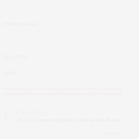
Por hoje é isso
HUA HUA
BJÓN
TAGS:
CABELO
,
CABELO ROSA
,
CABELÓN
,
COLORIDO
,
COMO USAR
,
FANTASIA
,
HARD COLORS
,
KERATON
,
PANTY ROSE
,
TONALIZANTE
PREVIOUS ARTICLE
9 dicas para
quem está gorda
e
trava na hora do sexo
NEXT ARTICLE