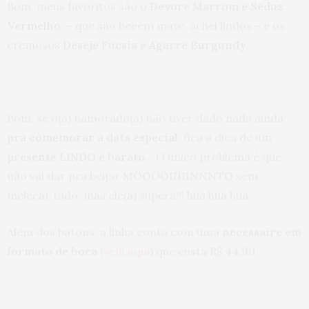
Bom, meus favoritos são o
Devore Marrom e Seduz
Vermelho
– que são beeem mate, achei lindos – e os
cremosos
Deseje Fucsia e Agarre Burgundy
.
Bom, se o(a) namorado(a) não tiver dado nada ainda
pra comemorar a data especial
, fica a dica de um
presente LINDO e barato
… O único problema é que
não vai dar pra beijar MOOOOIIIIINNNTO sem
melecar tudo, mas ele(a) supera!!! hua hua hua
Além dos batons, a linha conta com uma
necessaire em
formato de boca
(
veja aqui
) que custa R$ 44,90.