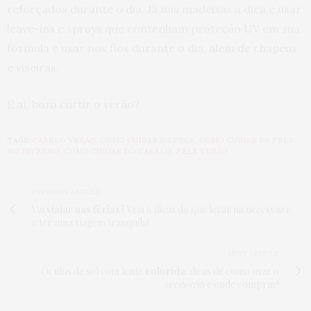
reforçados durante o dia. Já nas madeixas a dica é usar
leave-ins e sprays que contenham proteção UV em sua
fórmula e usar nos fios durante o dia, além de chapéus
e viseiras.
E aí, bora curtir o verão?
TAGS:
CABELO VERÃO
,
COMO CUIDAR DA PELE
,
COMO CUIDAR DA PELE
NO INVERNO
,
COMO CUIDAR DO CABELO
,
PELE VERÃO
PREVIOUS ARTICLE
Vai
viajar nas férias
? Veja 6 dicas do que levar na nécessaire
e ter uma viagem tranquila!
NEXT ARTICLE
Óculos de sol com lente
colorida
: dicas de como usar o
acessório e onde comprar!