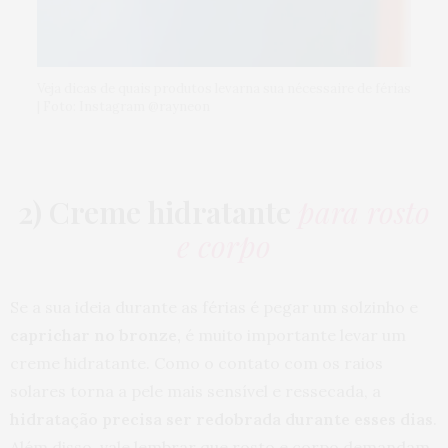
Veja dicas de quais produtos levarna sua nécessaire de férias
| Foto: Instagram @rayneon
2) Creme hidratante
para rosto
e corpo
Se a sua ideia durante as férias é pegar um solzinho e
caprichar no bronze,
é muito importante levar um
creme hidratante. Como o contato com os raios
solares torna a pele mais sensível e ressecada, a
hidratação precisa ser redobrada durante esses dias
.
Além disso, vale lembrar que rosto e corpo demandam