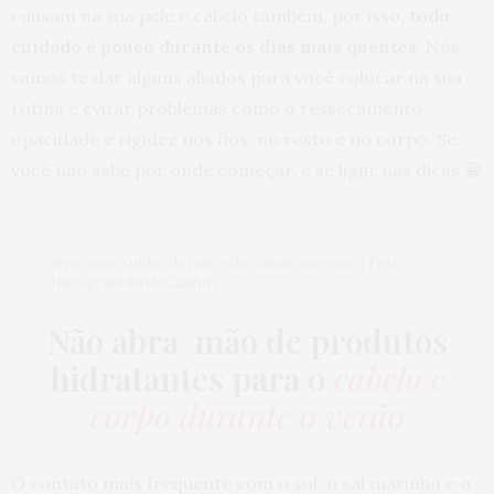
causam na sua pele e cabelo também, por isso,
todo
cuidado é pouco durante os dias mais quentes
. Nós
vamos te dar alguns aliados para você colocar na sua
rotina e evitar problemas como o ressecamento,
opacidade e rigidez nos fios, no rosto e no corpo. Se
você não sabe por onde começar, é se ligar nas dicas 😀
Veja como cuidar da pele e do cabelo no verão | Foto:
Instagram @relaxaaifofa
Não abra mão de produtos
hidratantes para o
cabelo e
corpo durante o verão
O contato mais frequente com o sol, o sal marinho e o