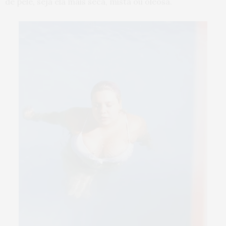
de pele, seja ela mais seca, mista ou oleosa.