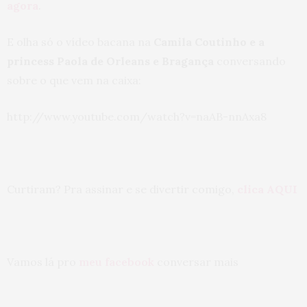
agora
.
E olha só o vídeo bacana na
Camila Coutinho e a
princess Paola de Orleans e Bragança
conversando
sobre o que vem na caixa:
http://www.youtube.com/watch?v=naAB-nnAxa8
Curtiram? Pra assinar e se divertir comigo,
clica AQUI
Vamos lá pro
meu facebook
conversar mais