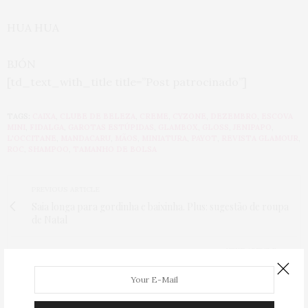
HUA HUA
BJÓN
[td_text_with_title title=”Post patrocinado”]
TAGS:
CAIXA
,
CLUBE DE BELEZA
,
CREME
,
CYZONE
,
DEZEMBRO
,
ESCOVA
MINI
,
FIDALGA
,
GAROTAS ESTÚPIDAS
,
GLAMBOX
,
GLOSS
,
JENIPAPO
,
L'OCCITANE
,
MANDACARU
,
MÃOS
,
MINIATURA
,
PAYOT
,
REVISTA GLAMOUR
,
ROC
,
SHAMPOO
,
TAMANHO DE BOLSA
PREVIOUS ARTICLE
Saia longa para gordinha e baixinha. Plus: sugestão de roupa
de Natal
NEXT ARTICLE
15 looks da America Ferrera para se inspirar
1