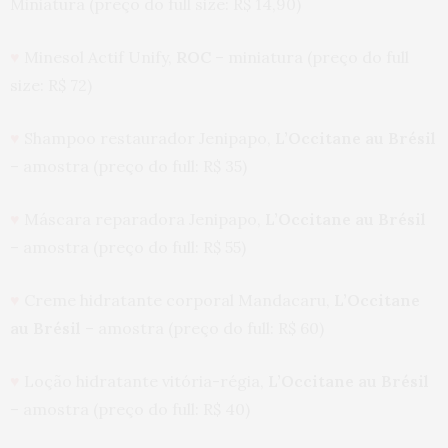
Miniatura (preço do full size: R$ 14,90)
♥
Minesol Actif Unify,
ROC
– miniatura (preço do full
size: R$ 72)
♥
Shampoo restaurador Jenipapo,
L’Occitane au Brésil
– amostra (preço do full: R$ 35)
♥
Máscara reparadora Jenipapo,
L’Occitane au Brésil
– amostra (preço do full: R$ 55)
♥
Creme hidratante corporal Mandacaru,
L’Occitane
au Brésil
– amostra (preço do full: R$ 60)
♥
Loção hidratante vitória-régia,
L’Occitane au Brésil
– amostra (preço do full: R$ 40)