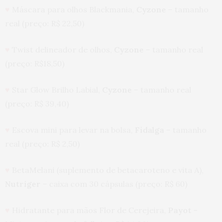
♥
Máscara para olhos Blackmania,
Cyzone
– tamanho
real (preço: R$ 22,50)
♥
Twist delineador de olhos,
Cyzone
– tamanho real
(preço: R$18,50)
♥
Star Glow Brilho Labial,
Cyzone
– tamanho real
(preço: R$ 39,40)
♥
Escova mini para levar na bolsa,
Fidalga
– tamanho
real (preço: R$ 2,50)
♥
BetaMelani (suplemento de betacaroteno e vita A),
Nutriger
– caixa com 30 cápsulas (preço: R$ 60)
♥
Hidratante para mãos Flor de Cerejeira,
Payot
–