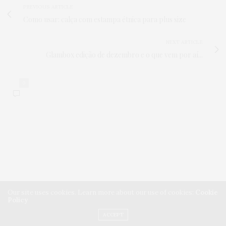
PREVIOUS ARTICLE
Como usar: calça com estampa étnica para plus size
NEXT ARTICLE
Glambox edição de dezembro e o que vem por aí...
0
Our site uses cookies. Learn more about our use of cookies:
Cookie
Policy
ACCEPT