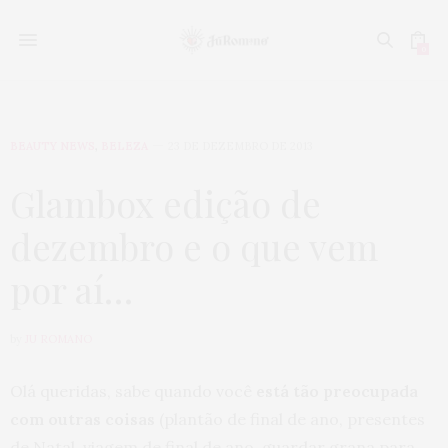
0
BEAUTY NEWS
,
BELEZA
23 DE DEZEMBRO DE 2013
Glambox edição de
dezembro e o que vem
por aí…
by
JU ROMANO
Olá queridas, sabe quando você
está tão preocupada
com outras coisas
(plantão de final de ano, presentes
de Natal, viagem de final de ano, guardar grana para