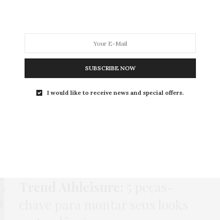
MODA
MODA MASCULINA
BELEZA
SOBRE
SUBSCRIBE NOW
CANETAS
I would like to receive news and special offers.
CANETAS
,
COMO USAR
,
HOME
,
MODA
,
NEWS
,
PAPELARIA
,
PLANNER
7 DE FEVEREIRO DE 2025
Trend Athleisure:
5 peças-
chave para montar seus looks