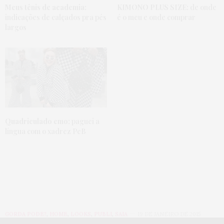
Meus tênis de academia:
KIMONO PLUS SIZE:
de onde
indicações de calçados pra pés
é o meu e onde comprar
largos
Quadriculado emo:
paguei a
língua com o xadrez PeB
GORDA PODE?
,
HOME
,
LOOKS
,
PUBLI
,
SAIA
19 DE JANEIRO DE 2015