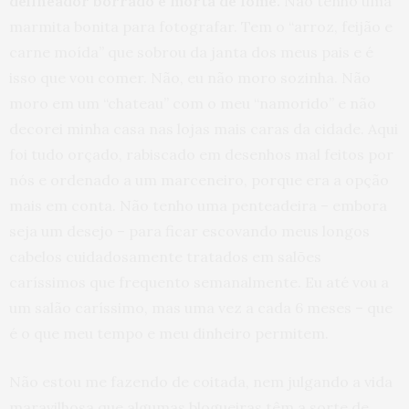
delineador borrado e morta de fome.
Não tenho uma
marmita bonita para fotografar. Tem o “arroz, feijão e
carne moída” que sobrou da janta dos meus pais e é
isso que vou comer. Não, eu não moro sozinha. Não
moro em um “chateau” com o meu “namorido” e não
decorei minha casa nas lojas mais caras da cidade. Aqui
foi tudo orçado, rabiscado em desenhos mal feitos por
nós e ordenado a um marceneiro, porque era a opção
mais em conta. Não tenho uma penteadeira – embora
seja um desejo – para ficar escovando meus longos
cabelos cuidadosamente tratados em salões
caríssimos que frequento semanalmente. Eu até vou a
um salão caríssimo, mas uma vez a cada 6 meses – que
é o que meu tempo e meu dinheiro permitem.
Não estou me fazendo de coitada, nem julgando a vida
maravilhosa que algumas blogueiras têm a sorte de