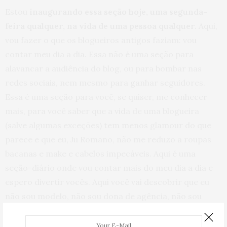
Estou
inaugurando essa seção hoje, uma segunda-
feira qualquer, na vida de uma pessoa qualquer.
Aqui,
vou fazer o que os blogueiros antigos faziam: vou
contar meu dia a dia. Essa não é uma seção para
alavancar a audiência do blog, ou para bombar nas
redes sociais, nem mesmo para ganhar seguidores.
Essa é uma seção para você, se quiser, me conhecer
mais, para você saber que a vida de uma blogueira
(salve algumas exceções) tem menos glamour do que
parece e que eu, Ju Romano, não me reduzo a roupas
bacanas e make e cabelos impecáveis. Aqui é uma
seção-diário onde vou contar mais do meu dia a dia e
espero divertir vocês. Aqui você vai descobrir que eu
não sou modelo, não sou dona de agência, não sou
fotógrafa e não sou herdeira.