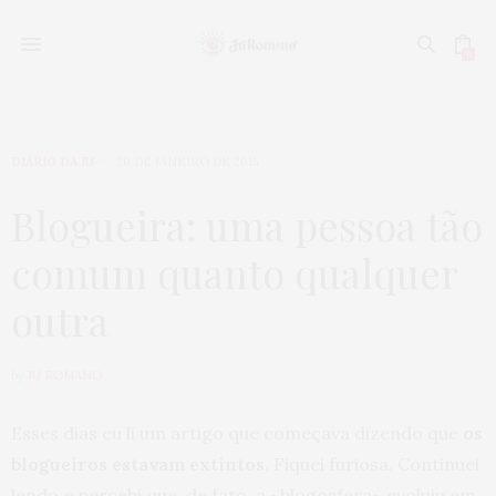
0
DIÁRIO DA JU
20 DE JANEIRO DE 2015
Blogueira: uma pessoa tão
comum quanto qualquer
outra
by
JU ROMANO
Esses dias eu li um artigo que começava dizendo que
os
blogueiros estavam extintos
. Fiquei furiosa. Continuei
lendo e percebi que, de fato, a ~blogosfera~ evoluiu em