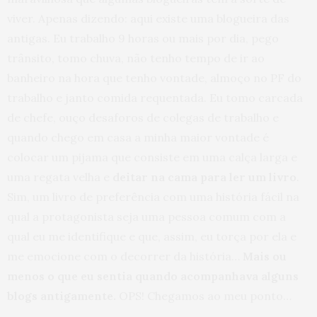
viver. Apenas dizendo: aqui existe uma blogueira das
antigas. Eu trabalho 9 horas ou mais por dia, pego
trânsito, tomo chuva, não tenho tempo de ir ao
banheiro na hora que tenho vontade, almoço no PF do
trabalho e janto comida requentada. Eu tomo carcada
de chefe, ouço desaforos de colegas de trabalho e
quando chego em casa a minha maior vontade é
colocar um pijama que consiste em uma calça larga e
uma regata velha e
deitar na cama para ler um livro
.
Sim, um livro de preferência com uma história fácil na
qual a protagonista seja uma pessoa comum com a
qual eu me identifique e que, assim, eu torça por ela e
me emocione com o decorrer da história…
Mais ou
menos o que eu sentia quando acompanhava alguns
blogs antigamente.
OPS! Chegamos ao meu ponto…