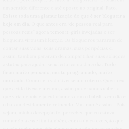
um sentido diferente e até oposto ao original. Fato.
Existe toda uma glamurização do que é ser blogueira
hoje em dia
. O que antes era “de pessoa real para
pessoas reais” agora temos it-girls invejadas e ser
blogueira virou um lifestyle. Os blogueiros pararam de
contar suas vidas, seus dramas, suas peripécias e,
assim, também pararam de compartilhar suas soluções
astutas para ajudar seus leitores no dia a dia.
Tudo
ficou muito pensado, muito programado, muito
montado
. Como se a vida tivesse um roteiro. Queria eu
que a vida tivesse mesmo, assim poderíamos saber o
que viria depois e jã estaríamos com o babyliss em dia e
o batom devidamente retocado. Mas não é assim… Pois
vejam, minha decepção foi perceber que eu estava
rumando a esse fim também, com a única exceção que
eu não tenho uma vida glamurosa e não posso me dar