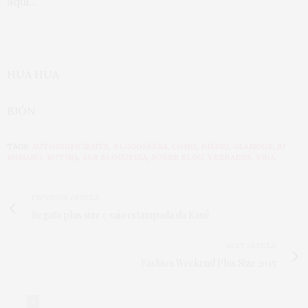
aqui…
HUA HUA
BJÓN
TAGS:
AUTOSSUFICIENTE
,
BLOGOSFERA
,
COMO
,
DIÁRIO
,
GLAMOUR
,
JU
ROMANO
,
ROTINA
,
SER BLOGUEIRA
,
SOBRE BLOG
,
VERDADES
,
VIDA
PREVIOUS ARTICLE
Regata plus size e saia estampada da Kauê
NEXT ARTICLE
Fashion Weekend Plus Size 2015
3