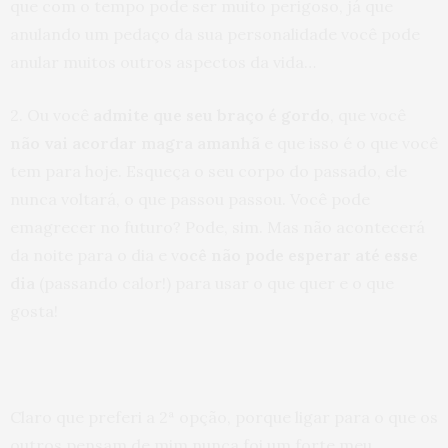
que com o tempo pode ser muito perigoso, já que
anulando um pedaço da sua personalidade você pode
anular muitos outros aspectos da vida…
2. Ou você
admite que seu braço é gordo
, que você
não vai acordar magra amanhã
e que isso é o que você
tem para hoje. Esqueça o seu corpo do passado, ele
nunca voltará, o que passou passou. Você pode
emagrecer no futuro? Pode, sim. Mas não acontecerá
da noite para o dia e v
ocê não pode esperar até esse
dia
(passando calor!) para usar o que quer e o que
gosta!
Claro que preferi a 2ª opção, porque ligar para o que os
outros pensam de mim nunca foi um forte meu,