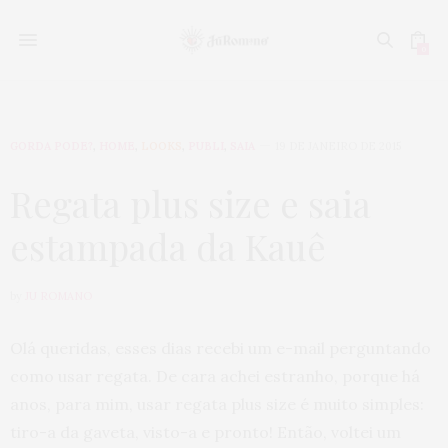
0
GORDA PODE?
,
HOME
,
LOOKS
,
PUBLI
,
SAIA
19 DE JANEIRO DE 2015
Regata plus size e saia
estampada da Kauê
by
JU ROMANO
Olá queridas, esses dias recebi um e-mail perguntando
como usar regata. De cara achei estranho, porque há
anos, para mim, usar regata plus size é muito simples:
tiro-a da gaveta, visto-a e pronto! Então, voltei um