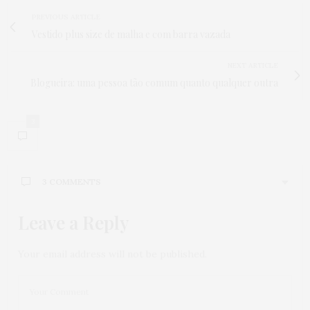
PREVIOUS ARTICLE
Vestido plus size de malha e com barra vazada
NEXT ARTICLE
Blogueira: uma pessoa tão comum quanto qualquer outra
3
3 COMMENTS
Leave a Reply
ADRIANE
DISSE:
Amei o seu lápis de olho,poderia dizer a marca e a
cor?
Your email address will not be published.
25 DE NOVEMBRO DE 2016 ÀS 4:53 PM
DRI
DISSE:
Olá,tudo bem? Qual é a marca e a cor desse lápis