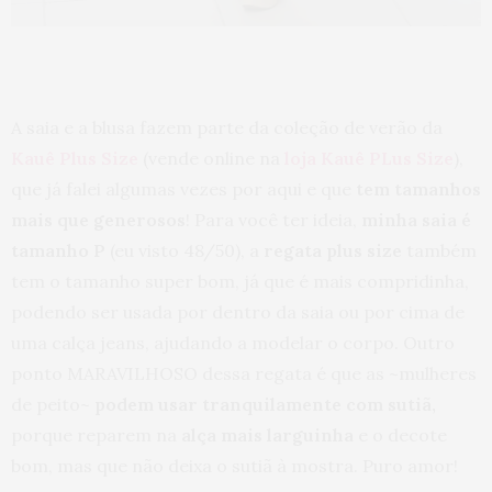
A saia e a blusa fazem parte da coleção de verão da
Kauê Plus Size
(vende online na
loja Kauê PLus Size
),
que já falei algumas vezes por aqui e que
tem tamanhos
mais que generosos
! Para você ter ideia,
minha saia é
tamanho P
(eu visto 48/50), a
regata plus size
também
tem o tamanho super bom, já que é mais compridinha,
podendo ser usada por dentro da saia ou por cima de
uma calça jeans, ajudando a modelar o corpo. Outro
ponto MARAVILHOSO dessa regata é que as ~mulheres
de peito~
podem usar tranquilamente com sutiã,
porque reparem na
alça mais larguinha
e o decote
bom, mas que não deixa o sutiã à mostra. Puro amor!