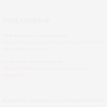
ONDE COMPRAR
O link direto para a regata plus size
é
http://loja.kaueplussize.com.br/regata-viscolycra-
com-detalhe-no-decote
E o link direto da saia estampada
é
http://loja.kaueplussize.com.br/saia-curta-
estampada
Bom gatonas, espero que vocês se inspirem nesse look
e que coloquem os braços e as pernocas de fora para