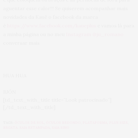
aguentar esse calor!!! Se quiserem acompanhar mais
novidades da Kauê o facebook da marca
é
https://www.facebook.com/kaueplus
e vamos lá para
a minha página ou no meu
Instagram @ju_romano
conversar mais
HUA HUA
BJÓN
[td_text_with_title title=”Look patrocinado”]
[/td_text_with_title]
TAGS:
ÓCULOS DE SOL
,
ÓCULOS REDONDO
,
PLATAFORMA
,
PLUS SIZE
,
REGATA
,
SAIA ESTAMPADA
,
SAIA SINO