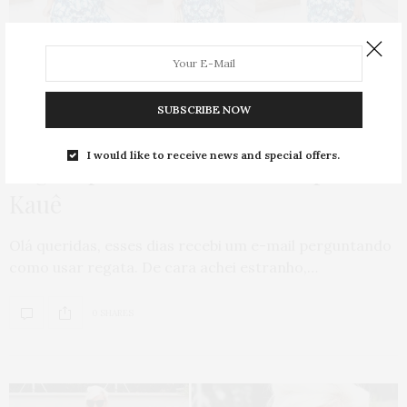
SUBSCRIBE NOW
GORDA PODE?
,
HOME
,
LOOKS
,
PUBLI
,
SAIA
19 DE JANEIRO DE 2015
I would like to receive news and special offers.
Regata plus size e saia estampada da
Kauê
Olá queridas, esses dias recebi um e-mail perguntando
como usar regata. De cara achei estranho,…
0 SHARES