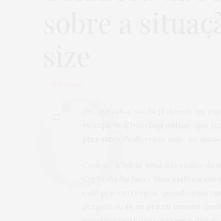
sobre a situa
size
by
JU ROMANO
0
Olá queridas, vocês já devem ter ouv
eu explico. É uma
loja online
, que t
plus sizes
de diversas marcas, quas
Conheci a Sylvia, uma das sócias d
Certo dia fui fazer uma matéria e
café pré-entrevista, quando uma mu
perguntou
se eu era eu mesma
(muit
meu blog. Na hora subiu um balão n