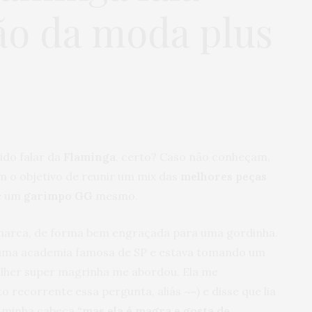
ção da moda plus
ido falar da
Flaminga
, certo? Caso não conheçam,
em o objetivo de reunir um mix das
melhores peças
e um
garimpo GG
mesmo.
a marca, de forma bem engraçada para uma gordinha.
m uma academia famosa de SP e estava tomando um
lher super magrinha me abordou. Ela me
o recorrente essa pergunta, aliás ¬¬) e disse que lia
a minha cabeça
“mas ela é magra e gosta de