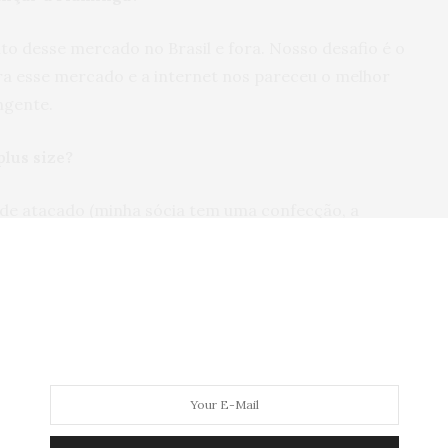
o desse mercado no Brasil e fora. Nosso desafio é o
ra esse mercado e a internet nos pareceu o melhor
ngente.
lus size?
de atacado (minha sócia tem uma confecção, a
 pra lojistas de todo o Brasil) e, além disso,
timos que tá cheio de gente mais cheinha, louca pra
a e que enfrenta dificuldades para achar uma peça
a aquilo que ela estava buscando. Por vezes
veste-se
te aquilo que se deseja.
E como acreditamos que a
a identidade, não encontrar uma roupa que te
 de se expressar. Isso é muito chato.