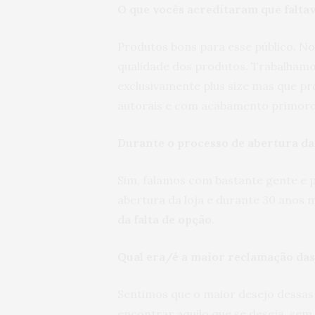
O que vocês acreditaram que falta
Produtos bons para esse público. No
qualidade dos produtos. Trabalha
exclusivamente plus size mas que 
autorais e com acabamento primor
Durante o processo de abertura da
Sim, falamos com bastante gente e
abertura da loja e durante 30 anos m
da falta de opção
.
Qual era/é a maior reclamação da
Sentimos que o maior desejo dessas
encontrar aquilo que se deseja, sem