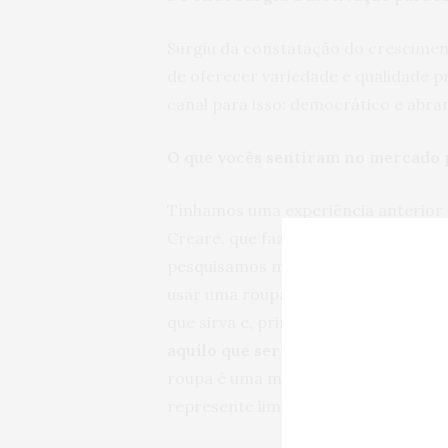
Surgiu da constatação do cresciment
de oferecer variedade e qualidade p
canal para isso: democrático e abra
O que vocês sentiram no mercado p
Tínhamos uma experiência anterior 
Creare, que faz do M até o G4 e vende
pesquisamos muito esse público. Sen
usar uma roupa bacana, mais estilos
que sirva e, principalmente, que sej
aquilo que serve, mas não exatamen
roupa é uma maneira de manifestar 
represente limita inclusive a maneira