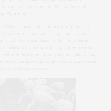
inguaruda, perguntei mesmo. Foi aí que descobri,
loja Flaminga
.
a Sylvia e sua sócia já vinham notando que está
enta por moda – e não só “roupas que sirvam”.
gar virtual que atendesse a todas, de
todas as
mês, elas lançaram uma
linha super jovem e com
proveitando esse gancho, troquei umas palavrinhas
o está o cenário da moda plus size e quais saídas
tudo no
bate-papo abaixo
: