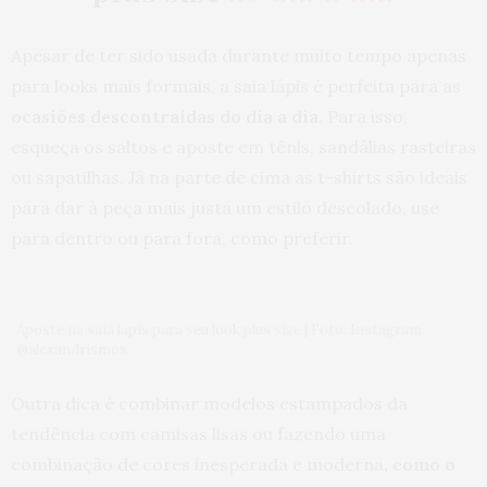
Oi Ju.
Nossa, essa notícia de cirurgia baqueia mesmo né?
Sou gordinha também e em Setembro, tive uma das
Apesar de ter sido usada durante muito tempo apenas
piores notícias da vida: estava com pancreatite por
causa de pedras na vesícula. Teria que ficar 48hs em
para looks mais formais, a saia lápis é perfeita para as
jejum total e retirar a vesícula. Chorei cada segundo
ocasiões descontraídas do dia a dia
. Para isso,
internada! Tinha 3 meses de uma cesárea, a qual foi
traumática pra mim (nunca tinha visto um centro
esqueça os saltos e aposte em tênis, sandálias rasteiras
cirúrgico!).
ou sapatilhas. Já na parte de cima as t-shirts são ideais
Depois desse filme de terror, fui obrigada a seguir
uma dieta rigorosa. Agora desandei, mas a dor me
para dar à peça mais justa um estilo descolado, use
persegue, então terei de fazer dieta o resto da vida.
para dentro ou para fora, como preferir.
Enfim, contei tudo isso pra te dizer que medo
temos mesmo, mas é tão rápido, tão tranquilo. Só a
droga da dieta é uó rsrs.
Fica tranquila amore 😉
Aposte na saia lapis para seu look plus size | Foto: Instagram
10 DE JANEIRO DE 2018 ÀS 4:05 PM
@alexandrismos
RAFAELA
DISSE:
Outra dica é combinar modelos estampados da
Eu não sei pq toda bloqueira plus size, quando
decide emagrecer, precisa ficar se justificando
tendência com camisas lisas ou fazendo uma
tanto, como se estivesse cometendo um crime.
combinação de cores inesperada e moderna
, como o
10 DE JANEIRO DE 2018 ÀS 3:47 PM