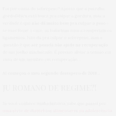
Foi por causa do sobrepeso? Aposto que a patrulha
gordofóbica está louca pra culpar a gordura, mas a
verdade é que
não dá muito bem pra culpar o peso
–
se esse fosse o caso, as bailarinas nunca romperiam os
ligamentos. Não dá pra culpar o sobrepeso, mas a
questão é que
ser pesada não ajuda na recuperação
de um joelho machucado. É preciso aliviar a tensão em
cima de um membro em recuperação…
Aí começou o meu segundo desespero de 2018…
JU ROMANO DE REGIME?!
Se você conhece minha história, sabe que passei por
uma série de distúrbios alimentares na adolescência