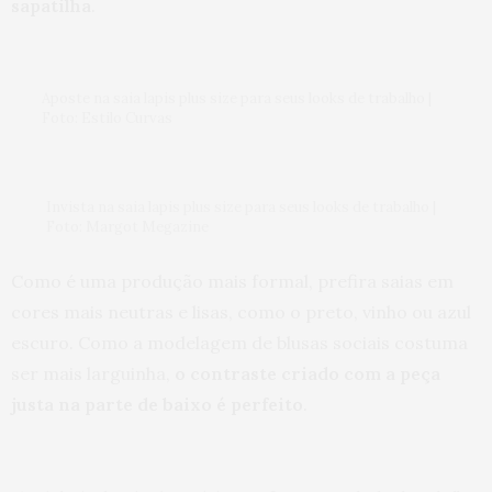
sapatilha
.
que você vai curtir. Beijos e força na caminhada.
10 DE JANEIRO DE 2018 ÀS 9:42 AM
CRISTINA
DISSE:
Aposte na saia lapis plus size para seus looks de trabalho |
Ju, nada acontece por acaso na nossa vida. Tenho
Foto: Estilo Curvas
certeza de que vc saberá tirar até certo proveito
dessa fase zuadinha q está passando. Tenha fé e
tudo ficará bem rapidinho, logo vc estará pulando
muros, cercas e afins. Bjos e muita saúde pra vc em
Invista na saia lapis plus size para seus looks de trabalho |
2018!
Foto: Margot Megazine
10 DE JANEIRO DE 2018 ÀS 12:25 AM
Como é uma produção mais formal, prefira saias em
ANDREIA
DISSE:
cores mais neutras e lisas, como o preto, vinho ou azul
Oi florzinha fica com medo não ,passei por maus
escuro. Como a modelagem de blusas sociais costuma
bocados também ,há 2 anos atrás rompi o tendão
de aquiles e fiquei 60 dias com gesso ,passei natal e
ser mais larguinha,
o contraste criado com a peça
ano novo com o pé engessado até cadeira de roda
no shopping usei kkk .
justa na parte de baixo é perfeito
.
Mas passou tudo passa Ju e essa fase ruim sua vai
passar ,hoje faço Zumba e funcional mas não sou
musa fitines não é só para o corpixo não travar kkk
bjos boa cirurgia.