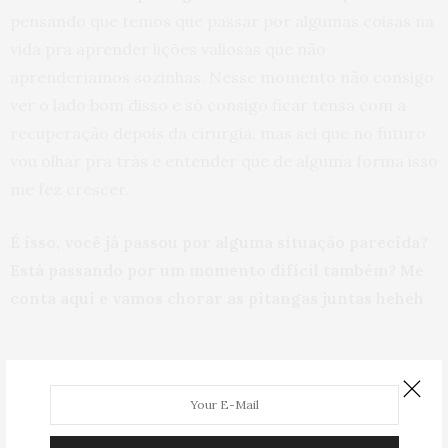
pensando que temos que passar por algumas coisas na
vida pra aprender lições valiosas que não
aprenderíamos sozinhas. Nesse momento não consigo
ver o lado bom disso e só consigo ficar tensa com a
recuperação depois da cirurgia, mas sei que no futuro
vou olhar pra trás e entender que de alguma forma isso
me fez crescer.
É isso, você já passou por alguma situação parecida?
Está passando por um momento difícil também? Me
conta aqui e vamos chorar as pitangas juntas heheh
HUA HUA