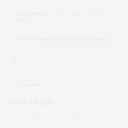
PREVIOUS ARTICLE
Saia lápis plus size:
veja fotos e dicas de como usar a peça
em seus looks
NEXT ARTICLE
Corpo em formato maçã ou triângulo invertido:
veja
dicas do que usar para harmonizar o visual
32
32 COMMENTS
Leave a Reply
DEBORAH
DISSE:
Menina que inspirador… estou na mesma…
Rompi o ligamento xruzado amterior e tive uma
Your email address will not be published.
grave lesao de menisco s putras partes da regiao
ligamentar e muscular do joelho esquerdo.
Operei ha 25 dias…