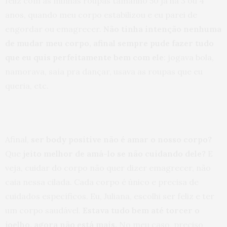
feliz com as minhas roupas tamanho 50 já há 3 ou 4
anos, quando meu corpo estabilizou e eu parei de
engordar ou emagrecer.
Não tinha intenção nenhuma
de mudar meu corpo, afinal sempre pude fazer tudo
que eu quis perfeitamente bem com ele
: jogava bola,
namorava, saía pra dançar, usava as roupas que eu
queria, etc.
Afinal,
ser body positive não é amar o nosso corpo?
Que
jeito melhor de amá-lo se não cuidando dele?
E
veja, cuidar do corpo não quer dizer emagrecer, não
caia nessa cilada. Cada corpo é único e precisa de
cuidados específicos. Eu, Juliana, escolhi ser feliz e ter
um corpo saudável.
Estava tudo bem até torcer o
joelho, agora não está mais.
No meu caso, preciso