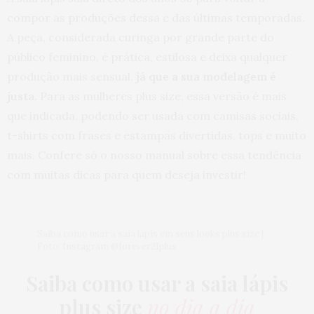
muito peso quando temos algum “problema” no
joelho. Te desejo uma cirurgia de sucesso não perca
compor as produções dessa e das últimas temporadas.
a fé haverá momentos difíceis mas siga sempre em
A peça, considerada curinga por grande parte do
frente. Beijos da sua fã de campinas Isabela.
público feminino, é prática, estilosa e deixa qualquer
12 DE JANEIRO DE 2018 ÀS 10:58 PM
produção mais sensual,
já que a sua modelagem é
JULIANA
DISSE:
justa.
Para as mulheres plus size, essa versão é mais
Esqueci de falar … Amei este MACACÃO ❤❤❤
que indicada, podendo ser usada com camisas sociais,
12 DE JANEIRO DE 2018 ÀS 11:09 AM
t-shirts com frases e estampas divertidas, tops e muito
mais. Confere só o nosso manual sobre essa tendência
JULIANA
DISSE:
com muitas dicas para quem deseja investir!
Nossa que delícia ler este texto tão pessoal … amei
… fazia tempos que não vinha aqui no teu blog …
acho que a última vez que li , estava na Glamour (
Não lembro muito bem ) adoro como vc coloca as
coisas Juh, sempre tão simples … cuide muito do
Saiba como usar a saia lápis em seus looks plus size |
seu joelho … Boa recuperação ta … voltarei mais
Foto: Instagram @forever21plus
vezes … beijos e 2018 INCRÍVEL !!!
12 DE JANEIRO DE 2018 ÀS 11:07 AM
Saiba como usar a saia lápis
plus size
no dia a dia
DATA MAGALHÃES
DISSE: