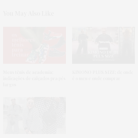
4 DE AGOSTO DE 2018 ÀS 2:13 AM
You May Also Like
THAIS LIMA
DISSE:
Eu sei exatamente o que vc está passando. Tenho
24 anos e sofro com problemas nos joelhos desde
os 15 e realmente não é por questões de peso pq
engordei de 3 anos pra cá, antes me encaixava
perfeitamente nos padrões estéticos impostos
pela sociedade, mas de fato piorou depois que
fiquei sedentária e engordei. Tô lutando pra não
passar pela cirurgia pq tenho medo mas não vou
Meus tênis de academia:
KIMONO PLUS SIZE:
de onde
desistir de me cuidar. Tô limitada a poder fazer
indicações de calçados pra pés
é o meu e onde comprar
apenas hidroginástica se não as rotulas dos meus
joelhos saem do lugar e se isso se tornar frequente
largos
vai chegar uma hora q só fica no lugar com cirurgia.
Desde de julho enfrento o desemprego e não pude
me cuidar mas coloquei uma meta pra este ano de
2018 que farei tudo pra conseguir uma renda e me
cuidar. Espero que vc tenha uma ótima recuperação
e nunca esqueça que vc não está sozinha. Obg por
ser essa pessoa tão maravilhosa, que se preocupa
em ajudar tantas pessoas … Bjs
17 DE JANEIRO DE 2018 ÀS 3:23 PM