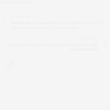
SAIA LAPIS PLUS SIZE
Se vc conseguir cortar o glúten e açúcar ajuda
muito a perder peso! Eu to nessa, tb por motivo de
saúde. Olha Ju, estou torcendo por vc!!! 😘
PREVIOUS ARTICLE
9 DE JANEIRO DE 2018 ÀS 6:03 PM
Batons com cores não óbvias
: 5 tons diferentes para você
apostar na sua maquiagem e sair da mesmice
GABRI
DISSE:
Ju, te entendo. Também luto contra esta obsessão
NEXT ARTICLE
em fazer melhores escolhas não pela pressão
Ju Romano de regime, cirurgia no joelho, ano novo...
O que
externa em emagrecer, mas pela saúde. Tem um ano
que descobri que tenho adenomiose. É um primo
tá acontecendo!?
não legal da endometriose. Meu olho enche dágua
só em digitar essas palavras… afinal, corro o risco
de não conseguir engravidar. Tenho sobrepeso
0
desde os meus 13 anos e hoje, com 32, tenho pavor
em pensar que posso não conseguir ser mãe.
Precisei mudar minha alimentação. Estou longe de
ter minha foto no consultório da nutricionista
como paciente padrão, porém tenho plena
consciência de que a cada dia, faço exatamente o
meu melhor, com vários escorregões durante o dia,
mas tb com vários “não, obrigada” que permitem
com que eu não sinta tanto as dores causadas pela
doença durante meu período menstrual. enfim, se é