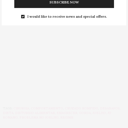
BJÓN
SUBSCRIBE NOW
I would like to receive news and special offers.
TAGS:
CIRURGIA
,
COMPORTAMENTO
,
CRUZADO ROMPIDO
,
DESABAFOS
,
DIETA
,
DISTURBIO ALIMENTAR
,
EMAGRECER
,
GORDA
,
JOELHO
,
JU
ROMANO
,
PROBLEMA NO JOELHO
,
REGIME