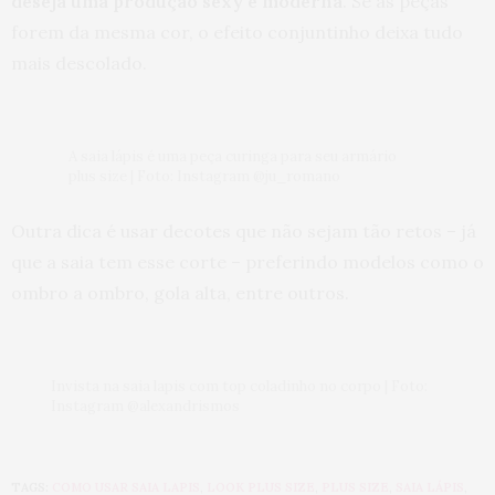
deseja uma produção sexy e moderna
. Se as peças
de recuperação, tendo a chance de enfrentar uma
forem da mesma cor, o efeito conjuntinho deixa tudo
cirurgia na coluna se não melhorar com esse
método concevador… Enfim… Realmente é bom
mais descolado.
compartilhar tudo da vida, não só os momentos
bons… De toda forma, tamo junto! E vai dar tudo
certo no final para todas…
9 DE JANEIRO DE 2018 ÀS 9:51 PM
A saia lápis é uma peça curinga para seu armário
plus size | Foto: Instagram @ju_romano
TATIANE AMARAL
DISSE:
Também vou dar uma emagrecida em 2018. Sou
Outra dica é usar decotes que não sejam tão retos – já
gorda e feliz, tenho uma saúde de ferro. Mas quero
que a saia tem esse corte – preferindo modelos como o
ficar mais ágil, mas confortável com meu corpo no
espaço sabe. Alguns a menos não vão contra nada
ombro a ombro, gola alta, entre outros.
do que acreditamos sobre body positive. Só com
isso bem resolvido na cabeça o resultado positivo
vem. Meu marido quer perder a barriga, diz que
está incomodando. Então…..vou dar uma força pro
meu gato e vamos comer com mais qualidade e
Invista na saia lapis com top coladinho no corpo | Foto:
controle. Sorte para todos nós….rsrsrsrs
Instagram @alexandrismos
9 DE JANEIRO DE 2018 ÀS 6:15 PM
ELAINE
DISSE:
TAGS:
COMO USAR SAIA LAPIS
,
LOOK PLUS SIZE
,
PLUS SIZE
,
SAIA LÁPIS
,