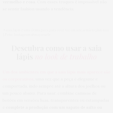
vermelho e rosa
. Com esses truques é impossível não
se sentir fashion usando a tendência.
FERNANDA BORDIN
DISSE:
Oi Ju, eu também tive que passar por uma cirurgia
ortopédica e te garanto que é bem tranquilo! A
parte chata são as muletas ahahahahahahahhaha
mas a gente sempre supera com bom humor! Beijão
A saia lapis é uma ótima peça para você ter em seu armário plus size
linda ❤
| Foto: Instagram @mayaraefe
10 DE JANEIRO DE 2018 ÀS 9:53 AM
Descubra como usar a saia
DEBORA RAIZA
DISSE:
lápis
no look de trabalho
Ju partilho de uma situação muito similar. Por
questões de saúde tive que iniciar um processo de
perda de peso. E vou te contar, a melhor coisa que
aconteceu foi ter iniciado um estilo de vida por
Um dos ambientes em que a saia lápis mais aparece são
carb. Já tinha tentado mil dietas na vida, bulimia,
os corporativos
, uma vez que a peça é elegante e
academia, enfim, E nada fazia muito sentido. Na low
cabe encontrei o reconforto de comer coisas que
comportada, indo sempre até a altura dos joelhos ou
gosta nas quantidades que eu quiser, me livrei do
um pouco abaixo. Para usar, combine camisas de
pensamento constante em comida, já que nesse
estilo de alimentação você não sente fome, e o
botões em versões lisas, transparentes ou estampadas
emagrecimento que precisava. Ainda sou gorda,
Não quero deixar de ser, Mas perdi o excesso que
e
complete a produção com um sapato de salto ou
precisava e consigo manter. Dá pesquisada, acho