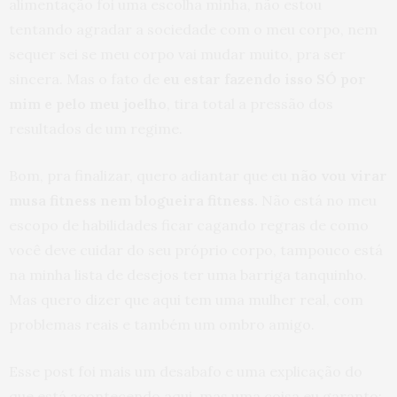
alimentação foi uma escolha minha, não estou
tentando agradar a sociedade com o meu corpo, nem
sequer sei se meu corpo vai mudar muito, pra ser
sincera. Mas o fato de
eu estar fazendo isso SÓ por
mim e pelo meu joelho
, tira total a pressão dos
resultados de um regime.
Bom, pra finalizar, quero adiantar que eu
não vou virar
musa fitness nem blogueira fitness.
Não está no meu
escopo de habilidades ficar cagando regras de como
você deve cuidar do seu próprio corpo, tampouco está
na minha lista de desejos ter uma barriga tanquinho.
Mas quero dizer que aqui tem uma mulher real, com
problemas reais e também um ombro amigo.
Esse post foi mais um desabafo e uma explicação do
que está acontecendo aqui, mas uma coisa eu garanto: