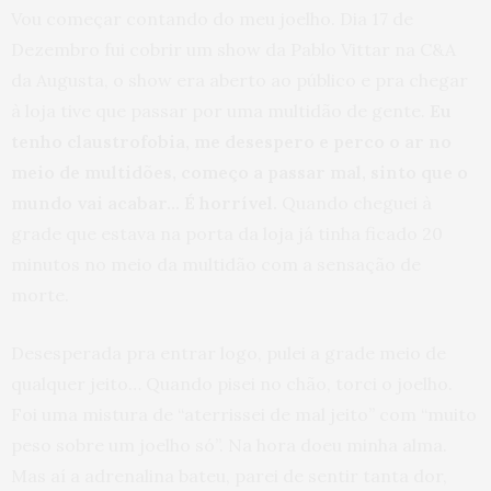
Vou começar contando do meu joelho. Dia 17 de
Dezembro fui cobrir um show da Pablo Vittar na C&A
da Augusta, o show era aberto ao público e pra chegar
à loja tive que passar por uma multidão de gente.
Eu
tenho claustrofobia, me desespero e perco o ar no
meio de multidões, começo a passar mal, sinto que o
mundo vai acabar… É horrível.
Quando cheguei à
grade que estava na porta da loja já tinha ficado 20
minutos no meio da multidão com a sensação de
morte.
Desesperada pra entrar logo, pulei a grade meio de
qualquer jeito… Quando pisei no chão, torci o joelho.
Foi uma mistura de “aterrissei de mal jeito” com “muito
peso sobre um joelho só”. Na hora doeu minha alma.
Mas aí a adrenalina bateu, parei de sentir tanta dor,