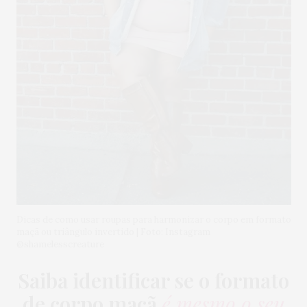
Dicas de como usar roupas para harmonizar o corpo em formato
maçã ou triângulo invertido | Foto: Instagram
@shamelesscreature
Saiba identificar se o formato
de corpo maçã
é mesmo o seu