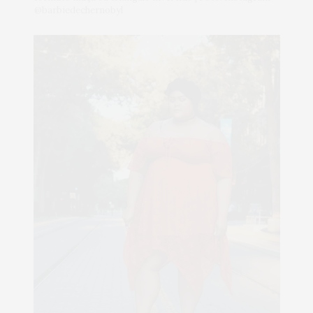
@barbiedechernobyl