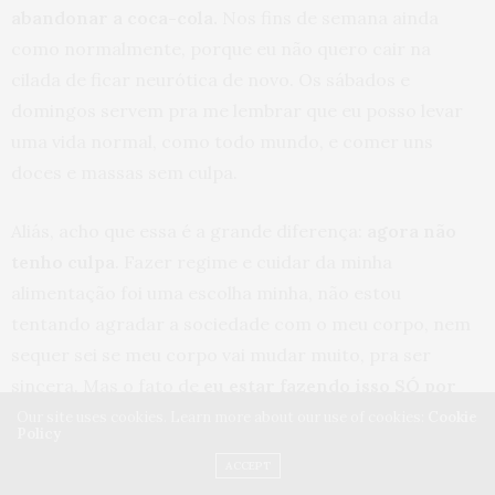
abandonar a coca-cola.
Nos fins de semana ainda
como normalmente, porque eu não quero cair na
cilada de ficar neurótica de novo. Os sábados e
domingos servem pra me lembrar que eu posso levar
uma vida normal, como todo mundo, e comer uns
doces e massas sem culpa.
Aliás, acho que essa é a grande diferença:
agora não
tenho culpa
. Fazer regime e cuidar da minha
alimentação foi uma escolha minha, não estou
tentando agradar a sociedade com o meu corpo, nem
sequer sei se meu corpo vai mudar muito, pra ser
sincera. Mas o fato de
eu estar fazendo isso SÓ por
mim e pelo meu joelho
, tira total a pressão dos
Our site uses cookies. Learn more about our use of cookies:
Cookie
Policy
resultados de um regime.
ACCEPT