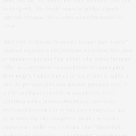
peso. Não me recriminou por pular grades e jogar bola
sendo gorda. Mas tendo uma mãe médica a gente
aprende algumas coisas sobre o funcionamento do
corpo.
“Meu deus, Ju Romano de regime? Ela quer ficar magra?”,
algumas seguidoras perguntaram incrédulas.
Sim, essa
semana tive que começar a controlar a alimentação
e
NÃO, ao contrário do que perguntaram,
não é para
ficar magra.
Eu não tenho o menor desejo de voltar a
usar 38, por mais chocante que isso possa parecer. O
joelho machucado me deixou em um ciclo: se eu
continuar com a mesma alimentação, sem fazer
exercícios por causa do joelho, eu vou engordar, mas
se eu engordar não recupero o joelho e se eu não
recuperar o joelho vou continuar engordando sem
poder fazer exercícios…
Um ciclo eterno onde só eu