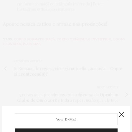
em formato maçã ou triângulo invertido | Foto:
Instagram @thisisjessicatorres
Aposte nesses estilos e arrase nas produções!
TAGS:
CORPO FORMATO MAÇÃ
,
CORPO TRIÂNGULO INVERTIDO
,
LOOKS
PLUS SIZE
,
PLUS SIZE
PREVIOUS ARTICLE
Ju Romano de regime, cirurgia no joelho, ano novo...
O que
tá acontecendo!?
NEXT ARTICLE
5 coisas que aprendemos com o discurso da
Oprah no
Globo de Ouro 2018
e toda a repercussão que ele teve
3