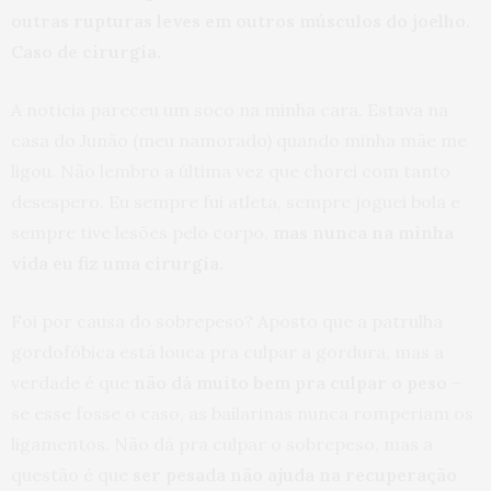
outras rupturas leves em outros músculos do joelho.
Caso de cirurgia.
A notícia pareceu um soco na minha cara. Estava na
casa do Junão (meu namorado) quando minha mãe me
ligou. Não lembro a última vez que chorei com tanto
desespero. Eu sempre fui atleta, sempre joguei bola e
sempre tive lesões pelo corpo,
mas nunca na minha
vida eu fiz uma cirurgia.
Foi por causa do sobrepeso? Aposto que a patrulha
gordofóbica está louca pra culpar a gordura, mas a
verdade é que
não dá muito bem pra culpar o peso
–
se esse fosse o caso, as bailarinas nunca romperiam os
ligamentos. Não dá pra culpar o sobrepeso, mas a
questão é que
ser pesada não ajuda na recuperação