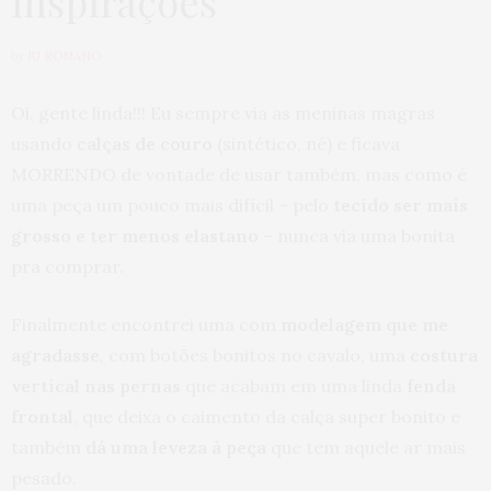
inspirações
by
JU ROMANO
Oi, gente linda!!! Eu sempre via as meninas magras
usando
calças de couro
(sintético, né) e ficava
MORRENDO de vontade de usar também, mas como é
uma peça um pouco mais difícil – pelo
tecido ser mais
grosso e ter menos elastano
– nunca via uma bonita
pra comprar.
Finalmente encontrei uma com
modelagem que me
agradasse
, com botões bonitos no cavalo, uma
costura
vertical nas pernas
que acabam em uma linda
fenda
frontal
, que deixa o caimento da calça super bonito e
também
dá uma leveza à peça
que tem aquele ar mais
pesado.