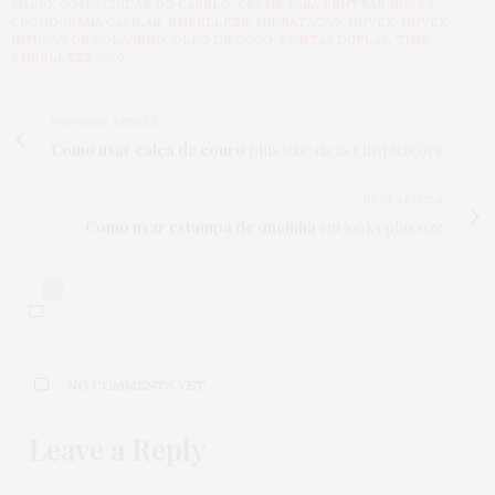
MACIO
,
COMO CUIDAR DO CABELO
,
CREME PARA PENTEAR NOVEX
,
CRONOGRAMA CAPILAR
,
EMBELLEZE
,
HIDRATAÇÃO
,
NOVEX
,
NOVEX
INFUSÃO DE COLÁGENO
,
ÓLEO DE COCO
,
PONTAS DUPLAS
,
TIME
EMBELLEZE 2020
PREVIOUS ARTICLE
Como usar calça de couro
plus size: dicas e inspirações
NEXT ARTICLE
Como usar estampa de oncinha
em looks plus size
0
NO COMMENTS YET
Leave a Reply