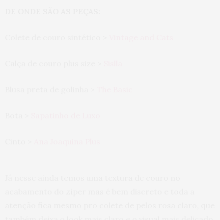
DE ONDE SÃO AS PEÇAS:
Colete de couro sintético >
Vintage and Cats
Calça de couro plus size >
Sislla
Blusa preta de golinha >
The Basic
Bota >
Sapatinho de Luxo
Cinto >
Ana Joaquina Plus
Já nesse ainda temos uma textura de couro no
acabamento do zíper mas é bem discreto e toda a
atenção fica mesmo pro colete de pelos rosa claro, que
também deixa o look mais claro e o visual mais delicado.