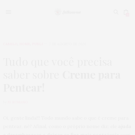
0
CABELO
,
HOME
,
PUBLI
7 DE AGOSTO DE 2020
Tudo que você precisa
saber sobre
Creme para
Pentear!
by
JU ROMANO
Oi, gente linda!!! Todo mundo sabe o que é creme para
pentear, né? Afinal, como o próprio nome diz: ele
ajuda
a desembaraçar e deixar os fios mais penteáveis
com