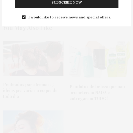
SUBSCRIBE NOW
I would like to receive news and special offers.
You May Also Like
Penteados para treinar:
5
Produtos de beleza
que não
ideias pra variar o coque de
prometeram NADA e
todo dia
entregaram TUDO!