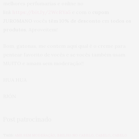
melhores perfumarias e online no
link
https://bit.ly/2WcRYa5
e com o
cupom
JUROMANO
vocês
têm 10% de desconto
em
todos os
produtos.
Aproveitem!
Bom, gatonas, me contem aqui qual é o creme para
pentear favorito de vocês e se vocês também usam
MUITO e amam sem moderação!!
HUA HUA
BJÓN
Post patrocinado
TAGS:
AME SEM MODERAÇÃO
,
BRILHO NO CABELO
,
CABELO
,
CABELO