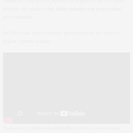
também é um ponto positivo pra quem tem fios finos,
porque ele ajuda a
dar mais volume nos penteados,
por exemplo.
Eu falo mais sobre cremes para pentear no vídeo a
seguir, aperta o play:
Todos os produtos da Embelleze estão à venda nas