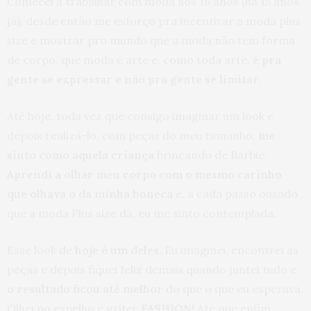
Comecei a trabalhar com moda aos 16 anos (há 15 anos
já), desde então me esforço pra incentivar a moda plus
size e mostrar pro mundo que a moda não tem forma
de corpo, que moda é arte e, como toda arte,
é pra
gente se expressar e não pra gente se limitar
.
Até hoje, toda vez que consigo imaginar um look e
depois realizá-lo, com peças do meu tamanho,
me
sinto como aquela criança
brincando de Barbie.
Aprendi a olhar meu corpo com o mesmo carinho
que olhava o da minha boneca
e, a cada passo ousado
que a moda Plus size dá, eu me sinto contemplada.
Esse look de
hoje é um deles
. Eu imaginei, encontrei as
peças e depois fiquei feliz demais quando juntei tudo e
o resultado ficou até melhor
do que o que eu esperava.
Olhei no espelho e gritei:
FASHION!
Até que enfim…