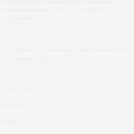
experimentar as coisas que você acha que não
ficariam boas juntas
… Às vezes elas podem te
surpreender!
Bom, gatonas, me contem aqui o que acharam do look
e se usariam assim!
Por hoje é isso
HUA HUA
BJÓN