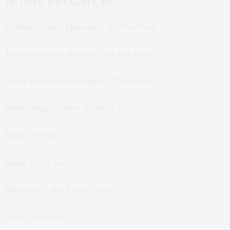
DE ONDE SÃO AS PEÇAS:
Camisa branca plus size >
Eu Sou Plus
Top preto com franjas >
Eu Sou Plus
Short de couro ecológico >
Tamtaum
Meia-calça >
Clube da Meia-Calça
Bota >
Prego
Bolsa >
Adô Atelier
Brincos >
Talizá Semi Jóias
Anel >
Lumme