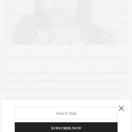
O que eu gosto dessa roupa é que ela
é bem simples de
combinar e confortável
, mas não peca em detalhes. A
blusa tem o babadinho na ponta, o decote aberto que
valoriza o colo e, caso você não tenha reparado, as
laterais mais escuras ajudam a afinar o tronco (não que
precise afinar nada aí, não, é só um detalhe). Achei
ótima. Já a calça também é mega confortável e, vamo
SUBSCRIBE NOW
lá, preto combina com tudo, né?! Já que é pra usar uma