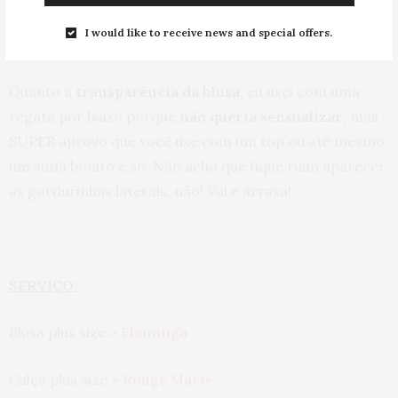
roupa básica, que ela pelo menos tenha detalhes
I would like to receive news and special offers.
bacanas hua hua.
Quanto à
transparência da blusa
, eu usei com uma
regata por baixo porque
não queria sensualizar
, mas
SUPER aprovo que você use com um top ou até mesmo
um sutiã bonito e só. Não acho que fique ruim aparecer
as gordurinhas laterais, não! Vai e arrasa!
SERVIÇO:
Blusa plus size >
Flaminga
Calça plus size >
Rouge Marie