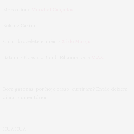
Mocassim >
Mundial Calçados
Bolsa >
Castor
Colar, bracelete e anéis >
25 de Março
Batom > Pleasure Bomb, Rihanna para
M.A.C
Bom gatonas, por hoje é isso, curtiram? Então deixem
aí nos comentários
HUÁ HUÁ