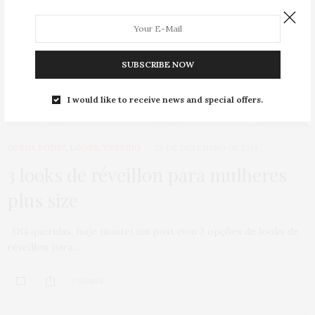
SUBSCRIBE NOW
I would like to receive news and special offers.
GORDA PODE?
,
LOOKS
,
VESTIDO
26 DE DEZEMBRO DE 2014
3 looks de réveillon para mulheres
plus size
Olá queridas, hoje montei um post com 3 opções de looks de
réveillon para…
0 SHARES