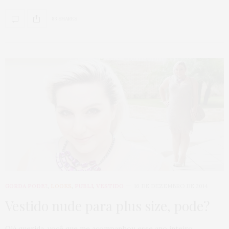
83 SHARES
GORDA PODE?
,
LOOKS
,
PUBLI
,
VESTIDO
16 DE DEZEMBRO DE 2014
Vestido nude para plus size, pode?
Olá querida, você que me acompanhou esse ano inteiro,