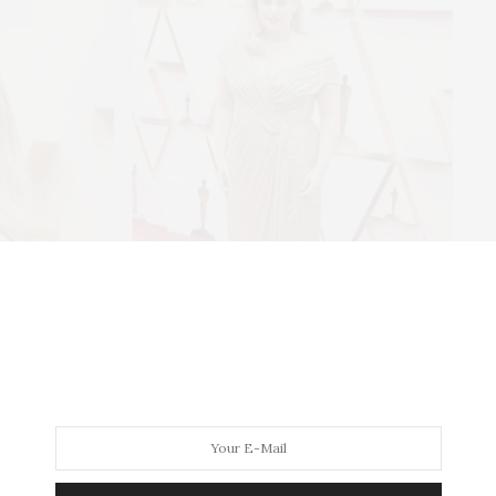
bel Wilson também participou da festa do Oscar da
feriu algo
mais discreto
, porém muito bonito