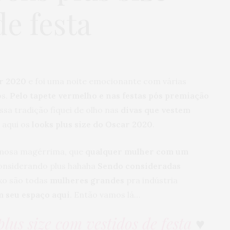
e festa
r 2020
e foi uma noite emocionante com várias
os.
Pelo tapete vermelho e nas festas pós premiação
ssa tradição fiquei de olho nas
divas que vestem
 aqui os
looks plus size do Oscar 2020
.
 famosa magérrima, que
qualquer mulher com um
considerando plus hahaha
Sendo consideradas
xo são todas
mulheres grandes
pra indústria
 seu espaço aqui
. Então vamos lá…
plus size com vestidos de festa
♥