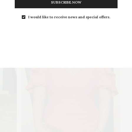
e coração
e detalhes nas mangas ficou lindo demais.
SUBSCRIBE NOW
I would like to receive news and special offers.