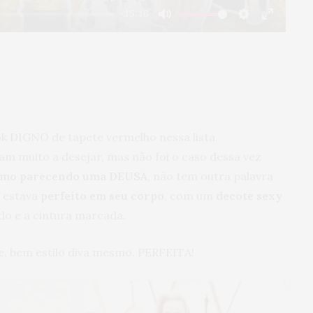
-15:16
Mute
Settings
Enter
fullscre
 DIGNO de tapete vermelho nessa lista.
am muito a desejar, mas não foi o caso dessa vez
esmo parecendo uma DEUSA
, não tem outra palavra
e estava
perfeito em seu corpo
, com um
decote sexy
o e a cintura marcada.
ake, bem estilo diva mesmo. PERFEITA!