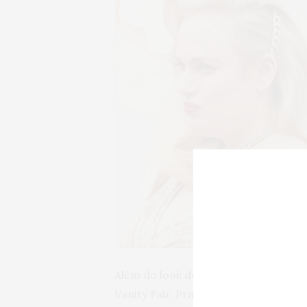
Além do look do tapete vermelho, Re
Vanity Fair. Pra essa ocasião ela pre