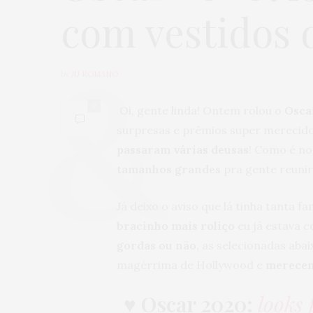
com vestidos d
by
JU ROMANO
0
Oi, gente linda! Ontem rolou o
Osca
surpresas e prêmios super merecid
passaram várias deusas
! Como é no
tamanhos grandes
pra gente reunir
Já deixo o aviso que lá tinha tanta
bracinho mais roliço
eu já estava 
gordas ou não,
as selecionadas abai
magérrima de Hollywood e
merecem
♥
Oscar 2020:
looks 