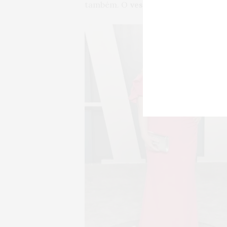
também. O
vestido rosa com decot