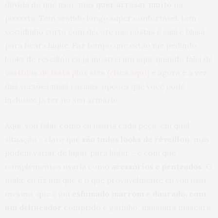
dúvida do que usar, mas
quer arrasar muito
na
pixxxxta. Tem vestido longo super confortável, tem
vestidinho curto com decote nas costas e saia e blusa
para ficar chique. Faz tempo que estão me pedindo
looks de réveillon eu já mostrei um aqui, quando falei de
vestidos de festa plus size
(
clica aqui
) e agora é a vez
das versões mais casuais, opções que você pode
inclusive já ter no seu armário.
Aqui, vou falar como eu usaria cada peça, em qual
situação – claro que
são todos looks de réveillon
, mas
podem variar de lugar para lugar – e com que
complementos usaria como
acessórios e penteados
. O
make eu fiz um que é o que provavelmente eu vou usar
mesmo, que é um
esfumado marrom e dourado, com
um delineador
comprido e gatinho, muuuuita máscara