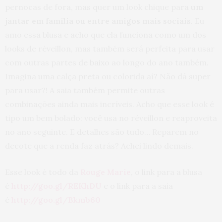
pernocas de fora, mas quer um look chique para
um
jantar em família ou entre amigos mais sociais
. Eu
amo essa blusa e acho que ela funciona como um dos
looks de réveillon, mas também será perfeita para usar
com outras partes de baixo ao longo do ano também.
Imagina uma calça preta ou colorida aí? Não dá super
para usar?! A saia também permite outras
combinações ainda mais incríveis. Acho que esse look é
tipo um bem bolado: você usa no réveillon e reaproveita
no ano seguinte. E detalhes são tudo… Reparem no
decote que a renda faz atrás? Achei lindo demais.
Esse look é todo da
Rouge Marie
, o link para a blusa
é
http://goo.gl/REKhDU
e o link para a saia
é
http://goo.gl/Bkmb60