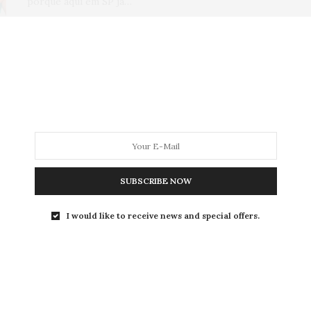
porque aqui em SP já…
0 SHARES
GORDA PODE?
,
LOOKS
,
VESTIDO
26 DE DEZEMBRO DE 2014
3 looks de réveillon para
mulheres plus size
SUBSCRIBE NOW
Olá queridas, hoje montei um post com 3 opções de
looks de réveillon para…
I would like to receive news and special offers.
0 SHARES
GORDA PODE?
,
LOOKS
,
PUBLI
,
VESTIDO
17 DE DEZEMBRO DE 2014