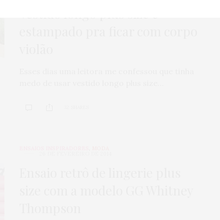
Vestido longo plus size e
estampado pra ficar com corpo
violão
Esses dias uma leitora me confessou que tinha
medo de usar vestido longo plus size…
32 SHARES
ENSAIOS INSPIRADORES
,
MODA
26 DE FEVEREIRO DE 2014
Ensaio retrô de lingerie plus
size com a modelo GG Whitney
Thompson