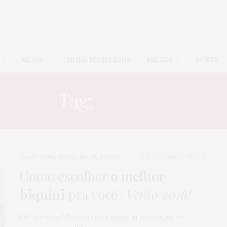
MODA
MODA MASCULINA
BELEZA
SOBRE
Tag:
COSTAS
COMO USAR
,
HOME
,
MODA
,
PUBLI
1 DE SETEMBRO DE 2015
Como escolher
o melhor
biquíni
pra você |
Verão 2016!
Olá queridas! O verão está quase aí (a estação, né,