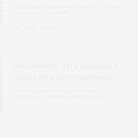
Olá queridas, quando vi esse ensaio retrô de lingerie
plus size com a modelo GG…
0 SHARES
GORDA PODE?
,
LOOKS
20 DE FEVEREIRO DE 2014
Saia bandage para gordinha e
camisa plus size estampada
Olá queridas! Eu nunca fui uma pessoa “sexy”. De
verdade, sempre me incomodou muito pensar…
0 SHARES