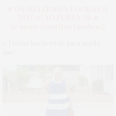
♥ OS MELHORES LOOKS DA
VOTAÇÃO POPULAR ♥
(e meus favoritos também)
1. Listras horizontais para gorda,
sim!