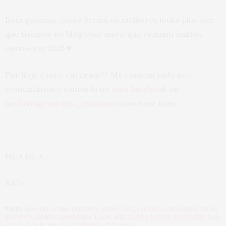
Bom gatonas, esses foram os melhores looks plus size
que tivemos no blog esse ano e que venham muitos
outros em 2015 ♥
Por hoje é isso, curtiram?? Me contem tudo nos
comentários e vamos lá no
meu facebook
ou
no
Instagram @ju_romano
conversar mais
HUA HUA
BJÓN
TAGS:
ABACAXI
,
ACIMA DO PESO
,
BODY
,
CALÇA JEANS
,
COMO USAR
,
DICAS
,
ESTAMPA
,
GORDA
,
GORDINHA
,
LOOK
,
MELHORES LOOKS
,
PLUS SIZE
,
SAIA
GODÊ
,
SAIA PLISSADA
,
TRUQUES
,
VESTIDO