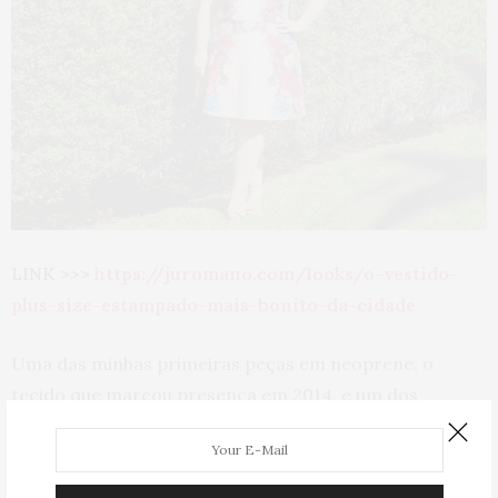
LINK >>>
https://juromano.com/looks/o-vestido-
plus-size-estampado-mais-bonito-da-cidade
Uma das minhas primeiras peças em neoprene, o
tecido que marcou presença em 2014, e um dos
vestidos mais bem feitos que eu já tive. Usei essa beleza
para ser madrinha de uma das minhas melhores amigas
e foi tipo LINDO.