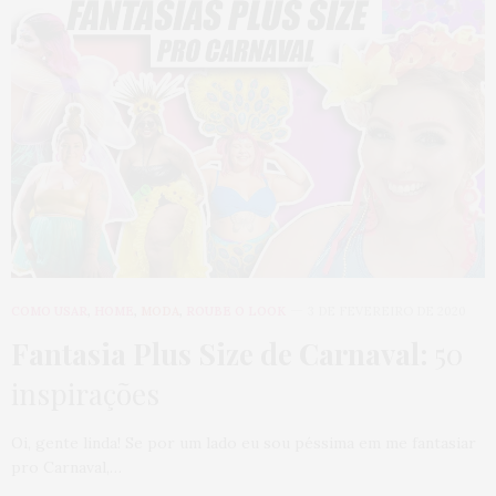
COMO USAR
,
HOME
,
MODA
,
ROUBE O LOOK
3 DE FEVEREIRO DE 2020
Fantasia Plus Size de Carnaval:
50
inspirações
Oi, gente linda! Se por um lado eu sou péssima em me fantasiar
pro Carnaval,…