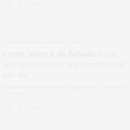
1 SHARES
BEAUTY NEWS
,
BELEZA
,
HOME
,
PUBLI
,
TESTEI
30 DE JUNHO DE 2017
Creme Novex É do Babado
: o que
você precisa saber que a embalagem
não diz
Olá queridas! Um dos meus testes desse mês foi o creme Novex
É do Babado,…
0 SHARES