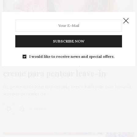
SUBSCRIBE NOW
CABELO
,
HOME
,
PUBLI
26 DE MARÇO DE 2020
I would like to receive news and special offers.
5 motivos INCRÍVEIS pra você
usar o
creme para pentear leave-in
Oi, gente linda! Nem todo mundo tem o hábito de usar leave-in,
seja por preguiça ou…
0 SHARES