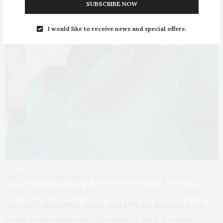
SUBSCRIBE NOW
I would like to receive news and special offers.
Ah!
Todos os produtos são da
Embelleze
e estão
à
venda online
no link
https://bit.ly/2WcRYa5
. Com o
cupom
JUROMANO vocês têm 10% de desconto
em
todos os produtos da loja online 🙂 Ah! E o cupom é