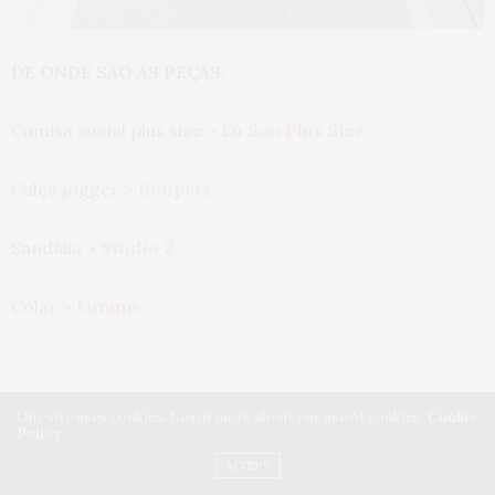
DE ONDE SÃO AS PEÇAS:
Camisa social plus size >
Eu Sou Plus Size
Calça jogger >
Bonprix
Sandália >
Studio Z
Colar >
Lumme
Our site uses cookies. Learn more about our use of cookies:
Cookie
Policy
4. Camisa + saia estampada
ACCEPT