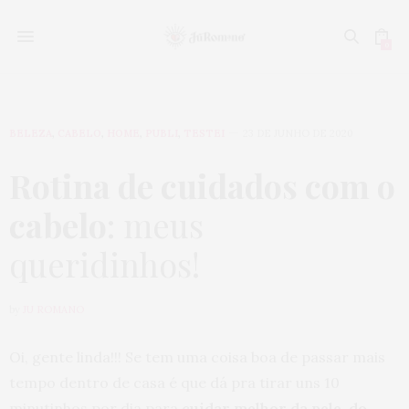
0
BELEZA
,
CABELO
,
HOME
,
PUBLI
,
TESTEI
23 DE JUNHO DE 2020
Rotina de cuidados com o
cabelo
: meus
queridinhos!
by
JU ROMANO
Oi, gente linda!!! Se tem uma coisa boa de passar mais
tempo dentro de casa é que dá pra tirar uns 10
minutinhos por dia para
cuidar melhor da pele, do