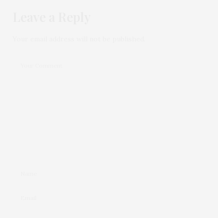
Leave a Reply
LORY
DISSE:
Adorei sua rotina. Dicas preciosas.
5 DE NOVEMBRO DE 2021 ÀS 8:38 PM
Your email address will not be published.