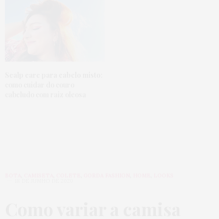
Scalp care para cabelo misto
:
como cuidar do couro
cabeludo com raiz oleosa
BOTA
,
CAMISETA
,
COLETE
,
GORDA FASHION
,
HOME
,
LOOKS
18 DE JUNHO DE 2020
Como variar a camisa