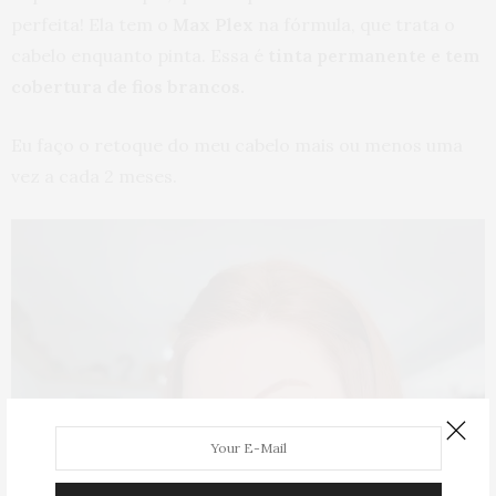
perfeita! Ela tem o
Max Plex
na fórmula, que trata o
cabelo enquanto pinta. Essa é
tinta permanente e tem
cobertura de fios brancos.
Eu faço o retoque do meu cabelo mais ou menos uma
vez a cada 2 meses.