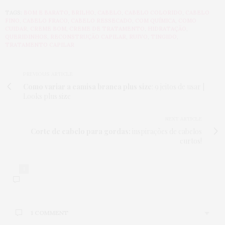
TAGS:
BOM E BARATO
,
BRILHO
,
CABELO
,
CABELO COLORIDO
,
CABELO
FINO
,
CABELO FRACO
,
CABELO RESSECADO
,
COM QUÍMICA
,
COMO
CUIDAR
,
CREME BOM
,
CREME DE TRATAMENTO
,
HIDRATAÇÃO
,
QUERIDINHOS
,
RECONSTRUÇÃO CAPILAR
,
RUIVO
,
TINGIDO
,
TRATAMENTO CAPILAR
PREVIOUS ARTICLE
Como variar a camisa branca plus size
: 9 jeitos de usar |
Looks plus size
NEXT ARTICLE
Corte de cabelo para gordas:
inspirações de cabelos
curtos!
1
1 COMMENT