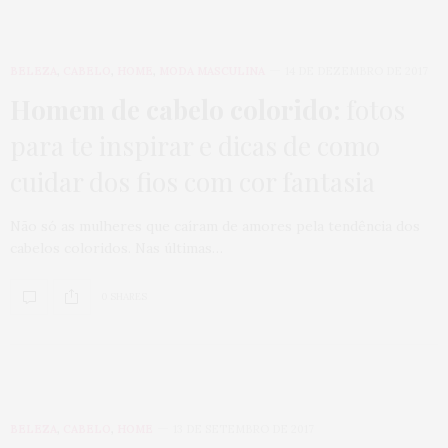
BELEZA
,
CABELO
,
HOME
,
MODA MASCULINA
14 DE DEZEMBRO DE 2017
Homem de cabelo colorido:
fotos
para te inspirar e dicas de como
cuidar dos fios com cor fantasia
Não só as mulheres que caíram de amores pela tendência dos
cabelos coloridos. Nas últimas…
0 SHARES
BELEZA
,
CABELO
,
HOME
13 DE SETEMBRO DE 2017