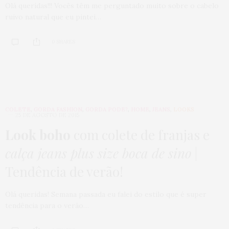
Olá queridas!!! Vocês têm me perguntado muito sobre o cabelo
ruivo natural que eu pintei…
0 SHARES
COLETE
,
GORDA FASHION
,
GORDA PODE?
,
HOME
,
JEANS
,
LOOKS
25 DE AGOSTO DE 2015
Look boho
com colete de franjas e
calça jeans plus size boca de sino
|
Tendência de verão!
Olá queridas! Semana passada eu falei do estilo que é super
tendência para o verão…