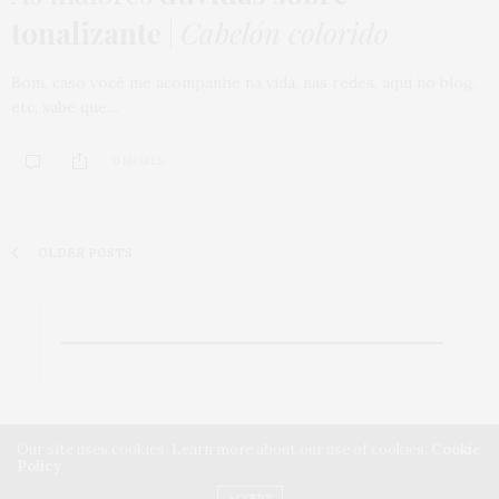
tonalizante
|
Cabelón colorido
Bom, caso você me acompanhe na vida, nas redes, aqui no blog,
etc, sabe que…
0 SHARES
OLDER POSTS
Our site uses cookies. Learn more about our use of cookies:
Cookie
Policy
ACCEPT