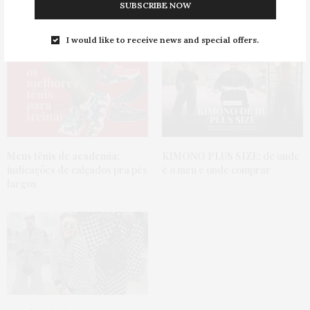
SUBSCRIBE NOW
You May Also Like
I would like to receive news and special offers.
Meus tênis de academia:
KIMONO PLUS SIZE:
de onde
indicações de calçados pra pés
é o meu e onde comprar
largos