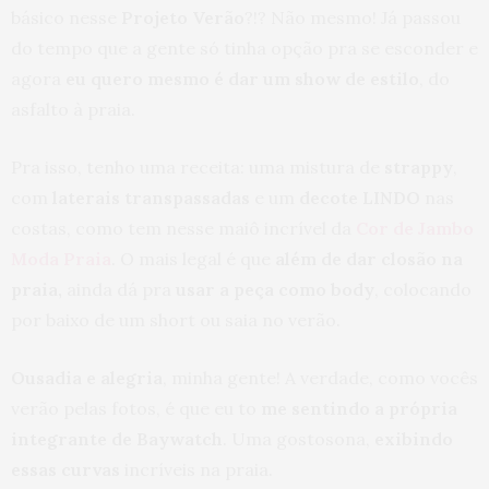
básico nesse
Projeto Verão
?!? Não mesmo! Já passou
do tempo que a gente só tinha opção pra se esconder e
agora
eu quero mesmo é dar um show de estilo
, do
asfalto à praia.
Pra isso, tenho uma receita: uma mistura de
strappy
,
com
laterais transpassadas
e um
decote LINDO
nas
costas, como tem nesse maiô incrível da
Cor de Jambo
Moda Praia
. O mais legal é que
além de dar closão na
praia,
ainda dá pra
usar a peça como body
, colocando
por baixo de um short ou saia no verão.
Ousadia e alegria
, minha gente! A verdade, como vocês
verão pelas fotos, é que eu to
me sentindo a própria
integrante de Baywatch
. Uma gostosona,
exibindo
essas curvas
incríveis na praia.