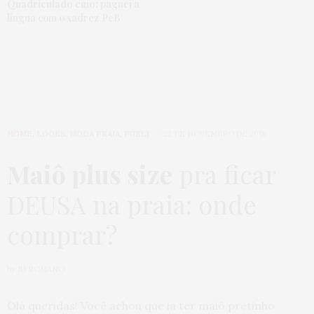
Quadriculado emo:
paguei a
língua com o xadrez PeB
HOME
,
LOOKS
,
MODA PRAIA
,
PUBLI
22 DE NOVEMBRO DE 2018
Maiô plus size
pra ficar
DEUSA na praia: onde
comprar?
by
JU ROMANO
Olá queridas! Você achou que ia ter maiô pretinho