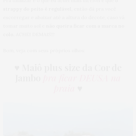
Pra finalizar e o que eu achei mais incrível é que
o
strappy do peito é regulável,
então dá pra você
escorregar e abaixar até a altura do decote, caso vá
tomar muito sol e
não queira ficar com a marca no
colo.
ACHEI DEMAIS!!!
Bom, veja com seus próprios olhos:
♥
Maiô plus size da Cor de
Jambo
pra ficar DEUSA na
praia
♥