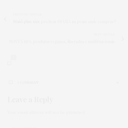
PREVIOUS ARTICLE
Maiô plus size
pra ficar DEUSA na praia: onde comprar?
NEXT ARTICLE
NOVEX SPA: produtos veganos, liberados e multifuncionais
1
1 COMMENT
Leave a Reply
ARIANE
DISSE:
O shampoo liso de cinema está descrito no rótulo
sem sulfato, mas na composição está descrito
Your email address will not be published.
Lauril Sulfato de Sódio.
15 DE SETEMBRO DE 2019 ÀS 3:29 PM