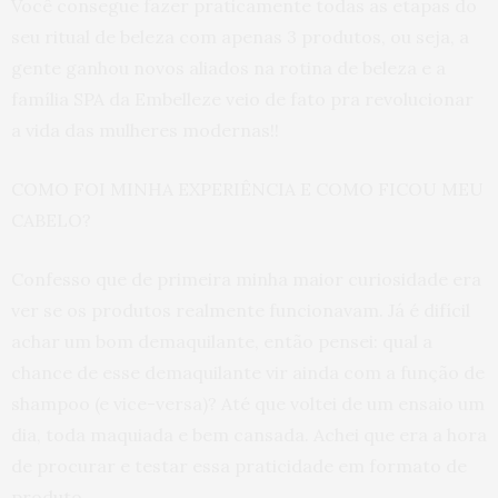
Você consegue fazer praticamente todas as etapas do
seu ritual de beleza com apenas 3 produtos, ou seja, a
gente ganhou novos aliados na rotina de beleza e a
família SPA da E
mbelleze
veio de fato pra revolucionar
a vida das mulheres modernas!!
COMO FOI MINHA EXPERIÊNCIA E COMO FICOU MEU
CABELO?
Confesso que de primeira minha maior curiosidade era
ver se os produtos realmente funcionavam. Já é difícil
achar um bom demaquilante, então pensei: qual a
chance de esse demaquilante vir ainda com a função de
shampoo (e vice-versa)? Até que voltei de um ensaio um
dia, toda maquiada e bem cansada. Achei que era a hora
de procurar e testar essa praticidade em formato de
produto.