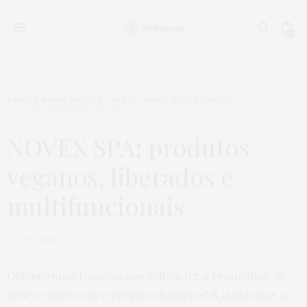
0
BEAUTY NEWS
,
BELEZA
,
CABELO
,
HOME
,
PUBLI
,
TESTEI
20 DE DEZEMBRO DE 2018
NOVEX SPA: produtos
veganos, liberados e
multifuncionais
by
JU ROMANO
Olá queridas! Imagina que delícia ter a praticidade de
tirar o make com o próprio shampoo? E já hidratar a