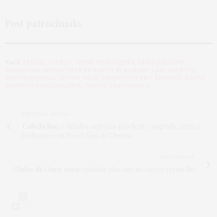
Post patrocinado
TAGS:
BELEZA
,
CABELO
,
CREME HIDRATANTE
,
DEMAQUILANTE
,
EMBELLEZE
,
HIDRATANTE DE BANHO
,
JU ROMANO
,
LANÇAMENTOS
,
MULTIFUNCIONAL
,
NOVEX
,
PELE
,
PRODUTOS 2 EM 1
,
RESENHA
,
ROSTO
,
SHAMPOO DEMAQUILANTE
,
TESTEI
,
TRATAMENTO
PREVIOUS ARTICLE
Cabelo liso:
cuidados especiais pra ficar comprido, forte e
brilhante com Novex Liso de Cinema
NEXT ARTICLE
Globo de Ouro 2019:
vestidos plus size no tapete vermelho
0