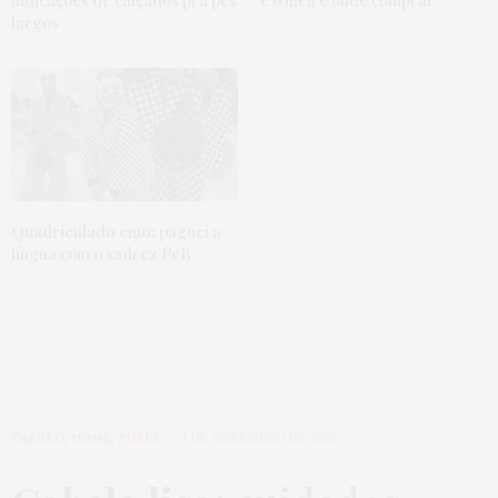
indicações de calçados pra pés
é o meu e onde comprar
largos
Quadriculado emo:
paguei a
língua com o xadrez PeB
CABELO
,
HOME
,
PUBLI
4 DE DEZEMBRO DE 2018