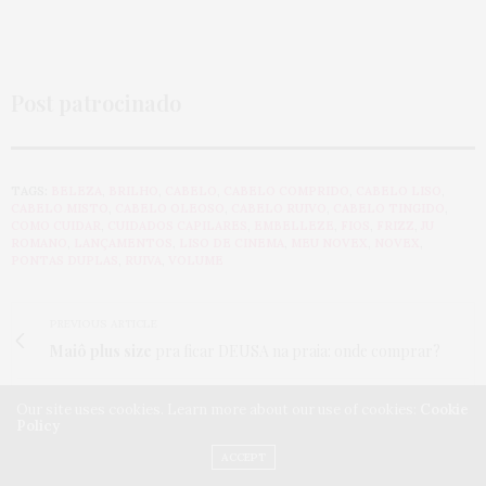
Post patrocinado
TAGS:
BELEZA
,
BRILHO
,
CABELO
,
CABELO COMPRIDO
,
CABELO LISO
,
CABELO MISTO
,
CABELO OLEOSO
,
CABELO RUIVO
,
CABELO TINGIDO
,
COMO CUIDAR
,
CUIDADOS CAPILARES
,
EMBELLEZE
,
FIOS
,
FRIZZ
,
JU
ROMANO
,
LANÇAMENTOS
,
LISO DE CINEMA
,
MEU NOVEX
,
NOVEX
,
PONTAS DUPLAS
,
RUIVA
,
VOLUME
PREVIOUS ARTICLE
Maiô plus size
pra ficar DEUSA na praia: onde comprar?
NEXT ARTICLE
Our site uses cookies. Learn more about our use of cookies:
Cookie
Policy
NOVEX SPA: produtos veganos, liberados e multifuncionais
ACCEPT