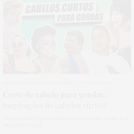
BEAUTY NEWS
,
BELEZA
,
CABELO
,
HOME
2 DE JULHO DE 2020
Corte de cabelo para gordas:
inspirações de cabelos curtos!
Oi, gente linda!!! Quem aí também tá se segurando pra não ir no
cabeleireiro mas tá…