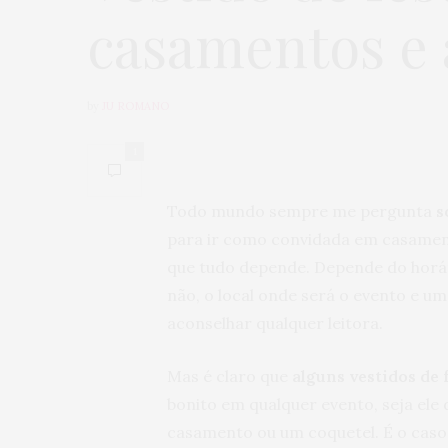
casamentos e 
by
JU ROMANO
1
Todo mundo sempre me pergunta
so
para ir como convidada em casamen
que tudo depende. Depende do horár
não, o local onde será o evento e um
aconselhar qualquer leitora.
Mas é claro que
alguns vestidos de 
bonito em qualquer evento, seja ele
casamento ou um coquetel. É o caso