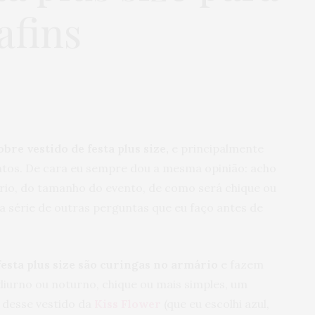
afins
bre vestido de festa plus size,
e principalmente
tos. De cara eu sempre dou a mesma opinião: acho
io, do tamanho do evento, de como será chique ou
a série de outras perguntas que eu faço antes de
festa plus size são curingas no armário
e fazem
 diurno ou noturno, chique ou mais simples, um
 desse vestido da
Kiss Flower
(que eu escolhi azul,