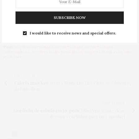
Sua jaqueta jeans customizada vai ser a sua cara e uma peça única |
Foto: Instagram @cidscloset
SUBSCRIBE NOW
E aí, se animou para customizar a sua jaqueta jeans
plus size?
I would like to receive news and special offers.
TAGS:
JAQUETA ESTILIZADA
,
JAQUETA JEANS
,
JAQUETA JEANS
CUSTOMIZADA
,
JAQUETA JEANS ESTILIZADA
,
JAQUETA JEANS PLUS SIZE
,
PLUS SIZE
PREVIOUS ARTICLE
Cabelo mais liso
: testei a Magic Liss Liso Pleno no Chuveiro,
da Embelleze
NEXT ARTICLE
Gordinha de cabelo curto, pode?
Sim! Veja fotos e dicas
de cortes curtinhos para você apostar!
0