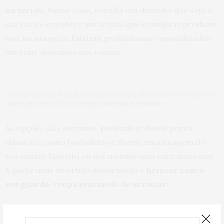
no tecido
. Nesse caso, escolha um desenho que seja a
sua cara e encontre um artista que consiga reproduzir
isso na sua peça. Existem profissionais especializados
em criar desenhos nas roupas.
Você pode criar desenhos exclusivos para customizar a sua jaqueta
jeans plus size | Foto: Instagram @raquel_brandao
As opções são enormes, podendo ir desde prints
clássicos, como borboletas e flores, uma imagem do
seu cantor favorito ou até mesmo uma caricatura sua!
A parte mais divertida dessa moda é
brincar com o
seu guarda-roupa sem medo de arriscar
!