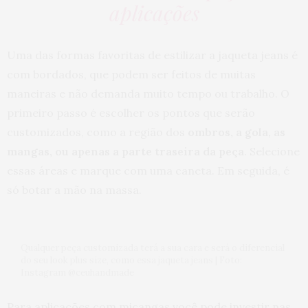
aplicações
Uma das formas favoritas de estilizar a jaqueta jeans é
com bordados, que podem ser feitos de muitas
maneiras e não demanda muito tempo ou trabalho. O
primeiro passo é escolher os pontos que serão
customizados, como a região dos
ombros, a gola, as
mangas, ou apenas a parte traseira da peça
. Selecione
essas áreas e marque com uma caneta. Em seguida, é
só botar a mão na massa.
Qualquer peça customizada terá a sua cara e será o diferencial
do seu look plus size, como essa jaqueta jeans | Foto:
Instagram @ceuhandmade
Para aplicações com miçangas você pode investir nas