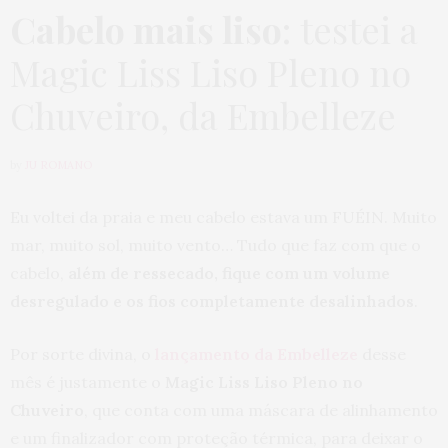
Cabelo mais liso
: testei a
Magic Liss Liso Pleno no
Chuveiro, da Embelleze
by
JU ROMANO
Eu voltei da praia e meu cabelo estava um FUÉIN. Muito
mar, muito sol, muito vento… Tudo que faz com que o
cabelo,
além de ressecado, fique com um volume
desregulado e os fios completamente desalinhados
.
Por sorte divina, o
lançamento da Embelleze
desse
mês é justamente o
Magic Liss Liso Pleno no
Chuveiro
, que conta com uma máscara de alinhamento
e um finalizador com proteção térmica, para deixar o