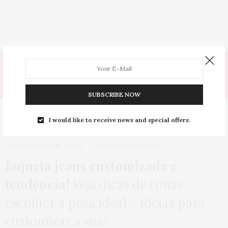
Tag:
JAQUETA JEANS CUSTOMIZADA
SUBSCRIBE NOW
I would like to receive news and special offers.
COMO USAR
,
HOME
,
MODA
1 DE NOVEMBRO DE 2017
Jaqueta jeans customizada é
tendência!
Veja dicas de como
escolher a peça ideal + ideias para
customizar a sua!