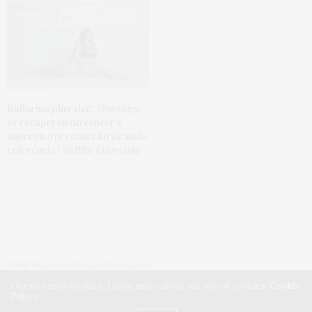
Bailarina plus size:
Morango
se recuperou do câncer e
superou o preconceito virando
referência |
JuRRo Entrevista
COMPRAS
22 DE AGOSTO DE 2013
Our site uses cookies. Learn more about our use of cookies:
Cookie
Como organizar colares,
Policy