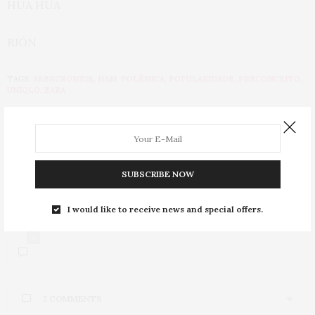
HUA HUA
BJÓN
TAGS:
ABERCROMBIE
,
H&M
,
POLÊMICA
,
POPULARIDADE
,
PRECONCEITO
,
UNIQLO
,
ZARA
PREVIOUS ARTICLE
Como organizar colares, anéis e pulseiras
SUBSCRIBE NOW
NEXT ARTICLE
Top Cropped plus size: olha a gorda de barriga de fora!
I would like to receive news and special offers.
2
2 COMMENTS