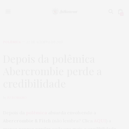
0
POLÊMICA
22 DE AGOSTO DE 2013
Depois da polêmica
Abercrombie perde a
credibilidade
by
JU ROMANO
Depois da
polêmica
absurda envolvendo a
Abercrombie & Fitch
(não lembra? Clica
AQUI
) a
marca parece perder cada vez mais a credibilidade,