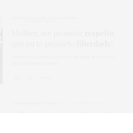
DIÁRIO DA JU
,
HOME
,
MODA
,
POLÊMICA
29 DE MAIO DE 2016
Mulher, me promete
respeito
,
que eu te prometo
liberdade
!
Quando eu comecei a escrever um blog de moda, fiz
isso porque sou a favor…
3 SHARES
COMPORTAMENTO
,
HOME
11 DE JUNHO DE 2015
9 dicas para
quem está gorda
e
trava na hora do sexo