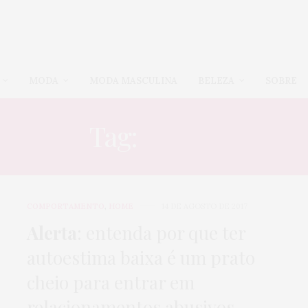
MODA
MODA MASCULINA
BELEZA
SOBRE
Tag:
AMOR
COMPORTAMENTO
,
HOME
14 DE AGOSTO DE 2017
Alerta
: entenda por que ter
autoestima baixa é um prato
cheio para entrar em
relacionamentos abusivos