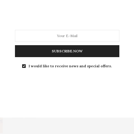
Olá queridas, o dia dos namorados está aí e eu resolvi
usar a data como um…
0 SHARES
SUBSCRIBE NOW
I would like to receive news and special offers.
DIÁRIO DA JU
16 DE ABRIL DE 2015
Alguém a quem agradecer
Tem uma pessoa que você deveria realmente conhecer,
uma pessoa que tornou possível esse blog…
0 SHARES