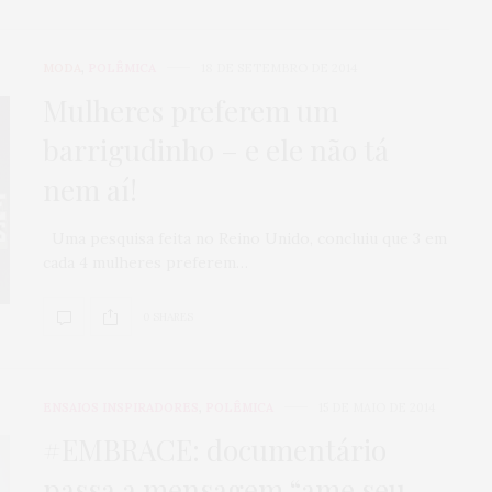
MODA
,
POLÊMICA
18 DE SETEMBRO DE 2014
Mulheres preferem um
barrigudinho – e ele não tá
nem aí!
Uma pesquisa feita no Reino Unido, concluiu que 3 em
cada 4 mulheres preferem…
0 SHARES
ENSAIOS INSPIRADORES
,
POLÊMICA
15 DE MAIO DE 2014
#EMBRACE: documentário
passa a mensagem “ame seu