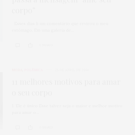
corpo”
Esses dias li um comentário que revirou o meu
estômago. Em uma galeria de…
0 SHARES
MODA
,
POLÊMICA
25 DE ABRIL DE 2014
11 melhores motivos para amar
o seu corpo
1. Ele é único Esse talvez seja o maior e melhor motivo
para amar o…
0 SHARES