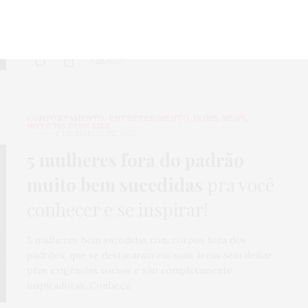
Cansada daquele coquinho xoxo, capenga e anêmico
que você faz de última hora pra ir…
0 SHARES
COMPORTAMENTO
,
ENTRETENIMENTO
,
HOME
,
NEWS
,
NOTÍCIAS PLUS SIZE
8 DE MARÇO DE 2022
5 mulheres fora do padrão
muito bem sucedidas
pra você
conhecer e se inspirar!
5 mulheres bem sucedidas com corpos fora dos
padrões, que se destacaram em suas áreas sem deitar
pras exigências sociais e são completamente
inspiradoras. Conheça!