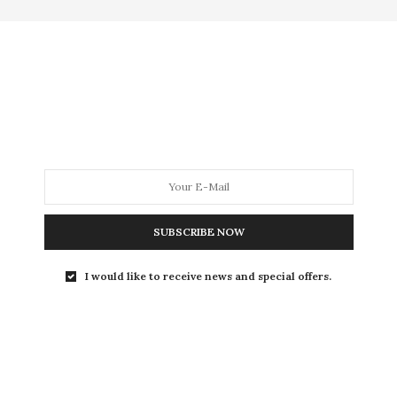
MODA
MODA MASCULINA
BELEZA
SOBRE
Tag:
AUTOCUIDADO
SUBSCRIBE NOW
BEAUTY NEWS
,
BELEZA
,
HOME
,
TESTEI
I would like to receive news and special offers.
16 DE JULHO DE 2021
Gadgets de beleza:
aparelhos e
ferramentas pra cuidar da pele
4 ferramentas para tornar sua rotina de cuidados com