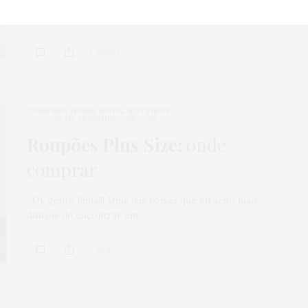
a pele mais divertida e deixar o sensorial do skincare
muito mais gostoso!
7 SHARES
COMPRAS
,
HOME
,
MODA
,
ROTEIROS
19 DE NOVEMBRO DE 2020
Roupões Plus Size:
onde
comprar
Oi, gente linda!!! Uma das coisas que eu acho mais
difíceis de encontrar em…
2 SHARES