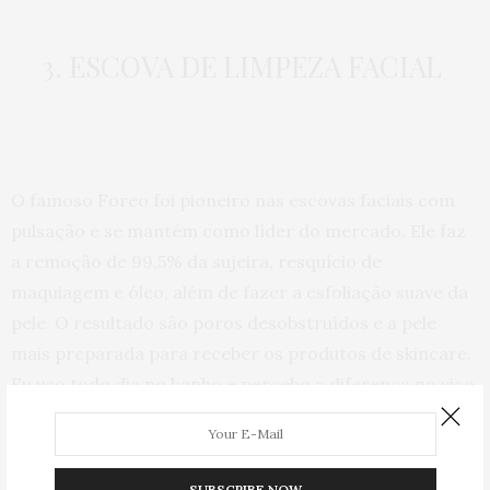
3. ESCOVA DE LIMPEZA FACIAL
O famoso Foreo foi pioneiro nas escovas faciais com
pulsação e se mantém como líder do mercado. Ele faz
a remoção de 99,5% da sujeira, resquício de
maquiagem e óleo, além de fazer a esfoliação suave da
pele. O resultado são poros desobstruídos e a pele
mais preparada para receber os produtos de skincare.
Eu uso todo dia no banho e percebo a diferença no viço
da pele. Com o sucesso alcançado, outras marcas
lançaram suas versões mais acessíveis.
SUBSCRIBE NOW