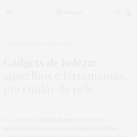
0
BEAUTY NEWS
,
BELEZA
,
HOME
,
TESTEI
16 DE JULHO DE 2021
Gadgets de beleza:
aparelhos e ferramentas
pra cuidar da pele
by
JU ROMANO
Oi, gente linda!
Cuidar da pele
ultrapassou o
autocuidado e
se tornou um verdadeiro hobbie
,
aquele
passatempo útil e gostoso
que a gente separa