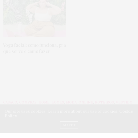
Yoga facial:
como funciona, pra
que serve e como fazer
CASACO
,
COMPRAS
,
HOME
,
LOOKS
,
MODA
,
ONLINE
,
ROTEIROS
,
VESTIDO
7 DE JULHO DE 2021
Our site uses cookies. Learn more about our use of cookies:
Cookie
Policy
Roupas plus size da
ACCEPT
Shein:
comprei e AMEI!