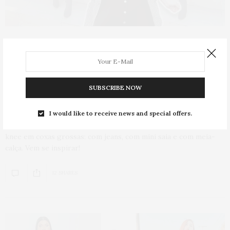
BOTA
,
BOTA PARA PERNA GROSSA
,
CASACO
,
COMO USAR
,
GORDA FASHION
,
GORDA PODE?
,
HOME
,
LOOKS
,
MODA
5 DE AGOSTO DE 2021
3 jeitos de usar
bota over the knee
em looks plus size
SUBSCRIBE NOW
I would like to receive news and special offers.
Na dúvida de como usar bota over the knee com pernas
grossas? Aqui eu dou 3 sugestões de como usar a bota over the
knee em coxas grossas: com jeans, com mini saia e com meia-
calça. Vem se inspirar!
12 SHARES