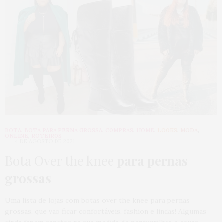
BOTA
,
BOTA PARA PERNA GROSSA
,
COMPRAS
,
HOME
,
LOOKS
,
MODA
,
ONLINE
,
ROTEIROS
4 DE AGOSTO DE 2021
Bota Over the knee
para pernas
grossas
Uma lista de lojas com botas over the knee para pernas
grossas, que vão ficar confortáveis, fashion e lindas! Algumas
ainda fazem sapatos na sua medida de panturrilhas e coxas