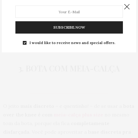
Calça jeans >
Levi“’s
Bota >
Pé Vermelho
SUBSCRIBE NOW
.
I would like to receive news and special offers.
3. BOTA COM MEIA-CALÇA
O jeito
mais discreto
– e quentinho! – de se usar a
bota
over the knee é com
meia-calça plus size
no mesmo
tom da bota, porque ela fica
completamente
disfarçada
. Você pode aproveitar a
base discreta pra