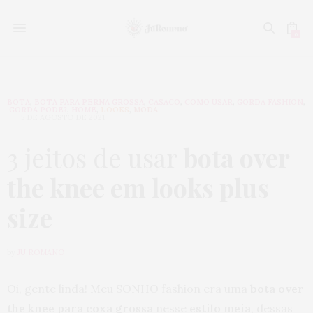
0
BOTA
,
BOTA PARA PERNA GROSSA
,
CASACO
,
COMO USAR
,
GORDA FASHION
,
GORDA PODE?
,
HOME
,
LOOKS
,
MODA
5 DE AGOSTO DE 2021
3 jeitos de usar
bota over
the knee em looks plus
size
by
JU ROMANO
Oi, gente linda! Meu SONHO fashion era uma
bota over
the knee para coxa grossa
nesse
estilo meia
, dessas