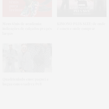
Meus tênis de academia:
KIMONO PLUS SIZE:
de onde
indicações de calçados pra pés
é o meu e onde comprar
largos
Quadriculado emo:
paguei a
língua com o xadrez PeB