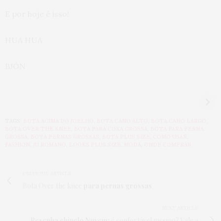
E por hoje é isso!
HUA HUA
BJÓN
SKIN CYCLING:
ANIMAL PRINT +
skincare perfeito
ALFAIATARIA:
em 4 passos
inspiração fashion
de look plus size
TAGS:
BOTA ACIMA DO JOELHO
,
BOTA CANO ALTO
,
BOTA CANO LARGO
,
BOTA OVER THE KNEE
,
BOTA PARA COXA GROSSA
,
BOTA PARA PERNA
GROSSA
,
BOTA PERNAS GROSSAS
,
BOTA PLUS SIZE
,
COMO USAR
,
FASHION
,
JU ROMANO
,
LOOKS PLUS SIZE
,
MODA
,
ONDE COMPRAR
PREVIOUS ARTICLE
Bota Over the knee
para pernas grossas
NEXT ARTICLE
Resenha chinelo Nuvem:
é confortável mesmo? Vale a