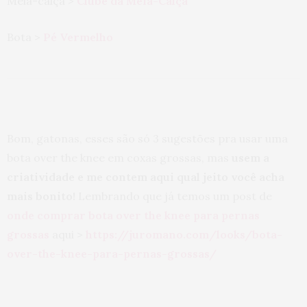
Meia-calça >
Clube da Meia-Calça
Bota >
Pé Vermelho
Bom, gatonas, esses são só 3 sugestões pra usar uma
bota over the knee em coxas grossas, mas
usem a
criatividade e me contem aqui qual jeito você acha
mais bonito!
Lembrando que já temos um post de
onde comprar bota over the knee para pernas
grossas
aqui >
https://juromano.com/looks/bota-
over-the-knee-para-pernas-grossas/