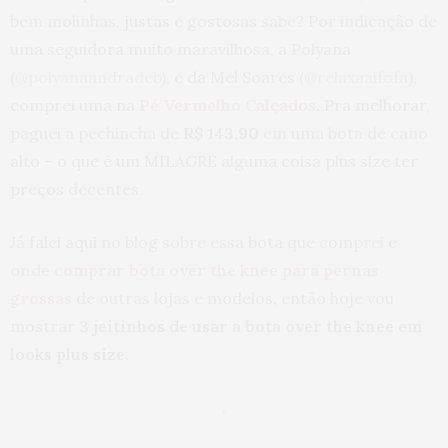
bem molinhas, justas e gostosas sabe? Por indicação de
uma seguidora muito maravilhosa, a Polyana
(
@polyanaandradeb
), e da Mel Soares (
@relaxaaifofa
),
comprei uma na
Pé Vermelho Calçados
. Pra melhorar,
paguei a pechincha de
R$ 143,90
em uma bota de cano
alto – o que é um MILAGRE alguma coisa plus size ter
preços decentes.
Já falei aqui no blog sobre essa bota que comprei e
onde comprar bota over the knee para pernas
grossas
de outras lojas e modelos, então hoje vou
mostrar
3 jeitinhos de usar a bota over the knee em
looks plus size
.
.