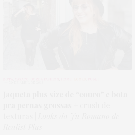
BOTA
,
CASACO
,
GORDA FASHION
,
HOME
,
LOOKS
,
PUBLI
30 DE ABRIL DE 2018
Jaqueta plus size de “couro” e bota
pra pernas grossas
+ crush de
texturas |
Looks da Ju Romano de
Realist Plus